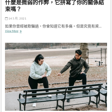
什麼是微弱的作弊，它拼寫了你的關係結
束嗎？
14 5 月, 2021
如果你曾經被欺騙過，你會知道它有多痛。但是究竟有資…
什
View More
麼
是
微
弱
的
作
弊，
它
拼
寫
了
你
的
關
係
結
束
嗎？