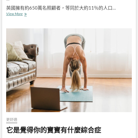
英國擁有約650萬名照顧者，等同於大約11％的人口…
8
View More
關
於
成
為
護
理
人
的
常
見
誤
解
更舒適
它是覺得你的寶寶有什麼綜合症