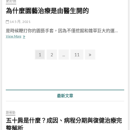
更舒適
為什麼園藝治療是由醫生開的
14 5 月, 2021
是時候鞭打你的園藝手套，因為不僅挖掘和雜草巨大的運…
為
View More
什
麼
文
園
Page
Page
Page
Next
1
2
...
11
藝
page
章
治
療
分
是
由
頁
醫
生
開
最新文章
的
跟著動
五十肩是什麼？成因、病程分期與復健治療完
整解析