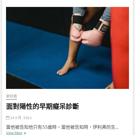
知
道
運
動
內
衣
可
以
穿
整
天
嗎
的
解
答
後，
運
動
更舒適
內
面對陽性的早期癡呆診斷
衣
的
挑
14 5 月, 2021
選
當他被告知他只有55歲時，當他被告知時，伊利弗的生…
知
面
View More
多