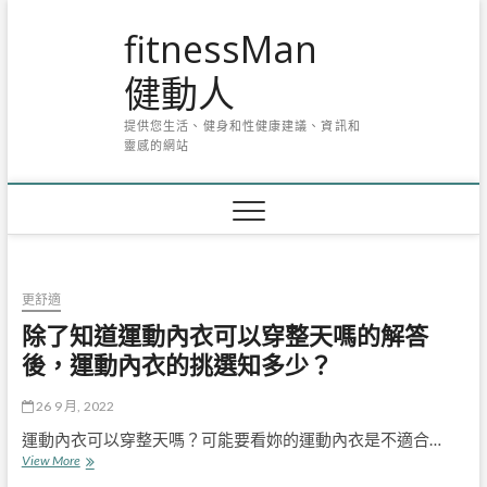
Skip
fitnessMan
to
content
健動人
提供您生活、健身和性健康建議、資訊和
靈感的網站
更舒適
除了知道運動內衣可以穿整天嗎的解答
後，運動內衣的挑選知多少？
26 9 月, 2022
運動內衣可以穿整天嗎？可能要看妳的運動內衣是不適合…
除
View More
了