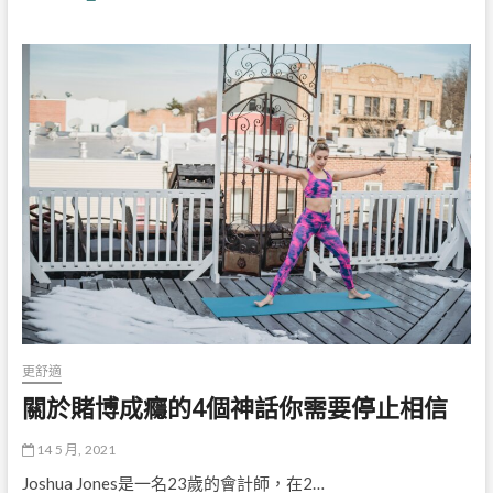
對
少？
陽
性
的
早
期
癡
呆
診
斷
更舒適
關於賭博成癮的4個神話你需要停止相信
14 5 月, 2021
Joshua Jones是一名23歲的會計師，在2…