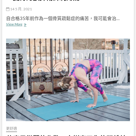
14 5 月, 2021
自合格35年前作為一個骨質疏鬆症的痛苦，我可能會治…
一
View More
隻
骨
薄
膜
捍
衛
針
刺
疼
痛
更舒適