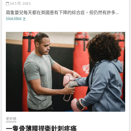
14 5 月, 2021
兩隻嬰兒每天都在英國患有下降的綜合症，但仍然有許多…
它
View More
是
覺
得
你
的
寶
寶
有
什
麼
綜
合
症
更舒適
一隻骨薄膜捍衛針刺疼痛