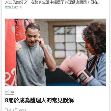
人口的四分之一在終身生活中經歷了心理健康問題，但在…
關
View More
於
心
理
健
康
的
8
個
常
見
神
話
更舒適
8關於成為護理人的常見誤解
14 5 月, 2021