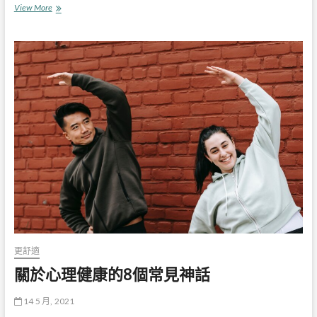
關
View More
於
賭
博
成
癮
的
4
個
神
話
你
需
要
停
止
相
信
更舒適
關於心理健康的8個常見神話
14 5 月, 2021