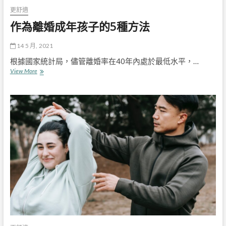
更舒適
作為離婚成年孩子的5種方法
14 5 月, 2021
根據國家統計局，儘管離婚率在40年內處於最低水平，…
作
View More
為
離
婚
成
年
孩
子
的
5
種
方
法