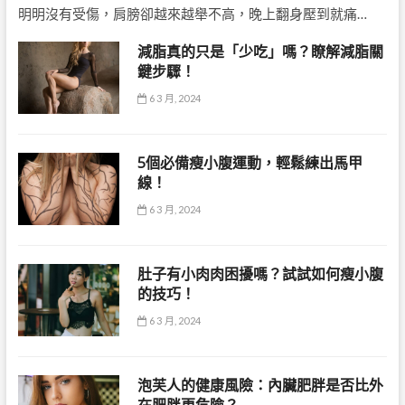
明明沒有受傷，肩膀卻越來越舉不高，晚上翻身壓到就痛…
減脂真的只是「少吃」嗎？瞭解減脂關
鍵步驟！
6 3 月, 2024
5個必備瘦小腹運動，輕鬆練出馬甲
線！
6 3 月, 2024
肚子有小肉肉困擾嗎？試試如何瘦小腹
的技巧！
6 3 月, 2024
泡芙人的健康風險：內臟肥胖是否比外
在肥胖更危險？