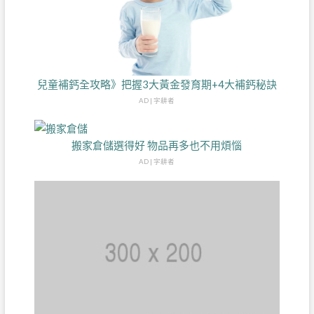
兒童補鈣全攻略》把握3大黃金發育期+4大補鈣秘訣
AD | 字耕者
搬家倉儲選得好 物品再多也不用煩惱
AD | 字耕者