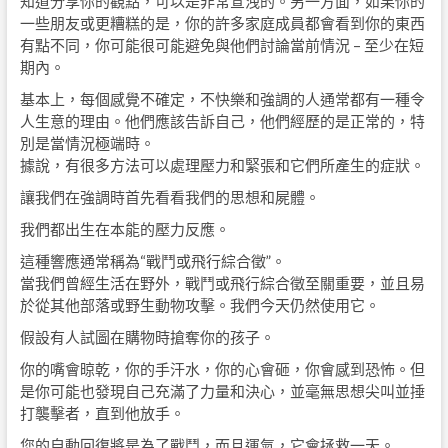
知道分享你的觀點，可以是非常宣洩的。另一方面，如果你的
一些朋友或更糟糕的是，你的許多家庭成員都會看到你的東西
有點不同，你可能很可能避免與他們討論當前情況 – 至少在短
期內。
基本上，每個感覺不確定，不快樂和強調的人通常都有一種令
人生意的理由。他們應該告訴自己，他們經歷的是正常的，特
別是當情況極端時。
據說，有很多方法可以處理壓力和緊張和它們所產生的症狀。
讓我們在強調時首先看看我們的思想和屍體。
我們都出生在本能的壓力反應。
這種響應通常稱為“戰鬥或飛行綜合徵”。
當我們曾經生活在野外，戰鬥或飛行綜合徵至關重要，並且易
於從其他部落或野生動物攻擊。我們今天仍然使用它。
假設有人試圖在購物時搶奪你的孩子。
你的嘴會晾乾，你的手汗水，你的心會砸，你會感到恐怖。但
是你可能也發現自己充滿了力量和決心，並毫無思想尖叫並捶
打襲擊者，直到他放手。
您的自動回復將是為了戰鬥，而且運氣，它會拯救一天。