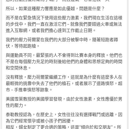
所以，如果這種壓力響應是如此優越，問題是什麼？
而不是在緊急情況下使用這些壓力激素，我們現在生活在這樣
的步伐中，我們一直在激活它們 – 就像我們要錯過火車或無法
進入互聯網，或者我們擔心達到工作截止日期。
我們的壓力荷爾蒙在我們的大部分被擊中時，隨著短跑者蹲
伏，等待起跑槍。
與運動員不同，最緊張的人不會得到比賽本身的釋放。他們也
不是在每個壓力充足的時刻後給他們的身體和思想足夠的時間
和空間休息。
沒有釋放，壓力荷爾蒙繼續工作，這就是為什麼有這麼多人在
最輕微的挑釁中失去了他們的植石，或者展示了道路憤怒，超
市 – 手推車憤怒等跡象。
美國雪萊教授的美國學習發現，由於女性激素，女性應優於男
性的壓力。
泰勒教授認為，在歷史上，女性往往沒有選擇戰鬥或逃離，因
為它們經常懷孕或被小孩子們困擾。
相反，婦女制定了更合適的策略，這是“傾向於和交朋友”。所