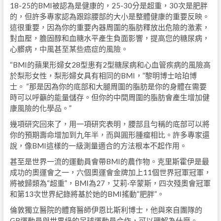
18-25的BMI被認為是健康的，25-30分是超重，30次是肥胖
的，但許多專家認為跟踪腰部的大小是整體健康的重要反映。
這很重要，因為你的重要內器周圍的脂肪釋放出危險的激素，
對血壓，膽固醇和血糖水平產生負面影響，提高您的糖尿病，
心髒病，中風甚至某些癌症的風險。
“BMI的蘋果形婦女28型患有2型糖尿病和心血管疾病的風險高
於梨形女性，梨形婦女具有相同的BMI，”黎明博士哈珀博
士。 “那是因為你的底部和大腿周圍的脂肪是你的身體在需要
時可以呼籲的能量儲存。但你的中間周圍的脂肪會產生增加健
康風險的化學品。”
幾項研究回來了，用一項研究表明，腰部且勻稱的底部可以將
你的預期壽命增加到九年半，而與圓形腫瘤相比。許多專家還
說，像BMI這樣的一級測量適合的方法根本不起作用。
甚至是世界一流的運動員會帶BMI的農作物。克里斯霍伊是最
成功的奧運會之一，六個奧運會金牌加上11個世界冠軍冠軍，
將被歸類為“超重”，BMI為27，艾莉·辛蒙斯，四次殘奧會冠軍
和第13次世界紀錄將基於她的BMI搖動“肥胖”。
倫敦獨立醫院的體育醫師伊恩比斯利博士，他與來自團隊的
GB運動員與世界級的足球運動員合作，可以理解為什麼。