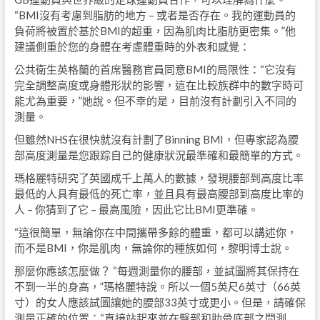
“BMI沒有考慮到脂肪的地方 – 或者是否存在。我的運動員的
負荷將被置於基於BMI的超重，因為肌肉比脂肪更密集。”他
建議側重於您的身體在考慮體重時的外表和感覺：
公共衛生英格蘭的首席醫務官員同意BMI的局限性：“它沒有
完全調整高度或身體形狀的影響，這在比較族群中的數字時可
能尤為重要，”她說。但不幸的是，目前沒有計劃引入不同的
測量。
但雖然NHS在很快就沒有計劃了Binning BMI，但專家認為腰
部高度測量是您跟踪自己的健康狀況最準確和最簡單的方式。
瑪格麗特研究了英國成千上萬人的數據，發現腰部到高度比率
最低的人具有最低的死亡率，並且具有最高腰部到高度比率的
人 – 你猜到了它 – 最高風險，因此它比BMI更準確。
“這很簡單，無論你在中間攜帶多餘的體重，都可以講述你，
而不是BMI，你是肌肉，無論你的種族如何，黎明博士說。
那麼你應該怎麼做？ “每週測量你的腰部，並試圖將其保持在
不到一半的身高，”瑪格麗特說。所以一個5英尺6英寸（66英
寸）的女人應該試圖讓她的腰部33英寸或更小。但是，請確保
測量正確的位置：“直接站起來並在臀部和肋骨底部之間測