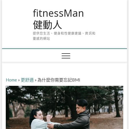
Skip
fitnessMan
to
content
健動人
提供您生活、健身和性健康建議、資訊和
靈感的網站
Home
»
更舒適
»
為什麼你需要忘記BMI