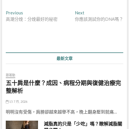
文
Previous
Next
Previous
Next
post:
post:
高潮分娩：分娩最好的秘密
你應該測試你的DNA嗎？
章
導
覽
最新文章
跟著動
五十肩是什麼？成因、病程分期與復健治療完
整解析
15 7 月, 2026
明明沒有受傷，肩膀卻越來越舉不高，晚上翻身壓到就痛…
減脂真的只是「少吃」嗎？瞭解減脂關