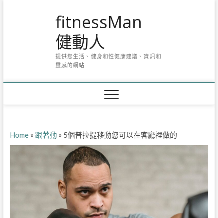
Skip
fitnessMan
to
content
健動人
提供您生活、健身和性健康建議、資訊和
靈感的網站
Home
»
跟著動
»
5個普拉提移動您可以在客廳裡做的