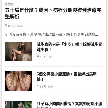
跟著動
五十肩是什麼？成因、病程分期與復健治療完
整解析
15 7 月, 2026
明明沒有受傷，肩膀卻越來越舉不高，晚上翻身壓到就痛…
減脂真的只是「少吃」嗎？瞭解減脂關
鍵步驟！
6 3 月, 2024
5個必備瘦小腹運動，輕鬆練出馬甲
線！
6 3 月, 2024
肚子有小肉肉困擾嗎？試試如何瘦小腹