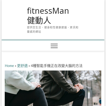
Skip
fitnessMan
to
content
健動人
提供您生活、健身和性健康建議、資訊和
靈感的網站
Home
»
更舒適
»
4種智能手機正在改變大腦的方法