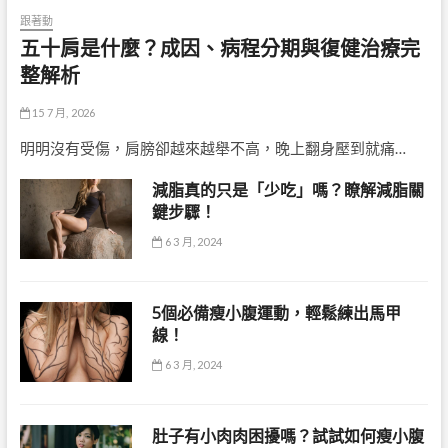
跟著動
五十肩是什麼？成因、病程分期與復健治療完
整解析
15 7 月, 2026
明明沒有受傷，肩膀卻越來越舉不高，晚上翻身壓到就痛…
減脂真的只是「少吃」嗎？瞭解減脂關
鍵步驟！
6 3 月, 2024
5個必備瘦小腹運動，輕鬆練出馬甲
線！
6 3 月, 2024
肚子有小肉肉困擾嗎？試試如何瘦小腹