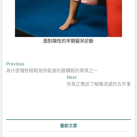
面對陽性的早期癡呆診斷
文
Previous
Previous
post:
為什麼犧牲睡眠是你能做的最糟糕的事情之一
章
Next
Next
導
post:
你真正應該了解豬流感的五件事
覽
最新文章