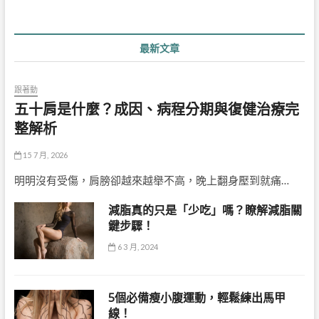
最新文章
跟著動
五十肩是什麼？成因、病程分期與復健治療完
整解析
15 7 月, 2026
明明沒有受傷，肩膀卻越來越舉不高，晚上翻身壓到就痛…
減脂真的只是「少吃」嗎？瞭解減脂關
鍵步驟！
6 3 月, 2024
5個必備瘦小腹運動，輕鬆練出馬甲
線！