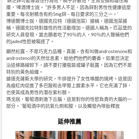
‘缺乏鋅可能導致性行為低，精子計數低，生育受損和雄性陽
痿，’啤酒博士說。 “許多男人不足，因為鋅對男性性健康這麼
重要。每次射精含有約5mg鋅 – 每日要求的三分之一。’
博德爾博士說，德國克拉特（德國泡菜）據稱，德國泡菜據
稱，德國克拉特對雄性的性活動增加，德國人稱為。匹茲堡的
研究人員發現，當志願者吃了90％的人，90％的人聲稱他們
的jaded性慾被驅逐了。
顯然松露 – 不是巧克力品種，真菌 – 含有叫做androstenone和
androstenol的天然信息素，給他們他們的麝香。如果您決定
沿這條路線卸下，請不要打擾瓶裝或罐子鬆露，因為它們不是
特別的黃色組織。
據德克薩斯大學的研究，牛排提升了女性喚醒的燒烤。這是因
為瘦紅肉促進了多巴胺和去甲腎上腺素水平。它也充滿了鋅，
也使其成為男性的潛在紫杉醇。
瑪戈說，葡萄酒刺激下丘腦，這是對你的性慾負責的大腦的一
部分。 ‘葡萄酒中的抗氧化劑和胺，以及觸發內啡肽釋放
延伸推薦