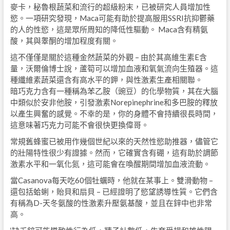
麥卡，秘魯根蔬菜和流行的超級粉末，已被研究人員增加性
慾。一項研究發現，Maca可能有助於提高服用SSRI抗抑鬱藥
的人的性慾，這是眾所周知的降低性驅動。 Maca含有精氨
酸，其與睾酮的增加程度有關。
這不僅僅是關於這種金然蔬菜的外觀 – 由於其高維生素E含
量，沃爾倫博士說，蘆筍可以增加血液和氧氣流向生殖器。這
種纖維素蔬菜還含有高水平的鉀，與性激素生產相關聯。
暗巧克力含有一種稱為苯乙胺（豌豆）的化學物質，其在大腦
中類似於安非他胺，引發激素Norepinephrine和多巴胺的釋放
以產生興奮的感覺。不幸的是，你的身體不會持續很長時間，
這意味著巧克力可能不會很快更換偉哥。
常規舊蜂蜜已被用作幾個世紀以來的天然性慾助推器，儘管它
的壯陽特性很少有證據。然而，它確實含有硼，這有助於調節
激素水平和一氧化氮，這可能會在喚醒期間增加血液流動。
當Casanova每天吃60個牡蠣時，他就在某事上。雙滑動物 –
還包括蛤蜊，貽貝和扇貝 – 已經證明了慾望誘導性質。它們含
有稱為D-天冬氨酸的性激素升壓氨基酸，並且在鋅中也非常
高。