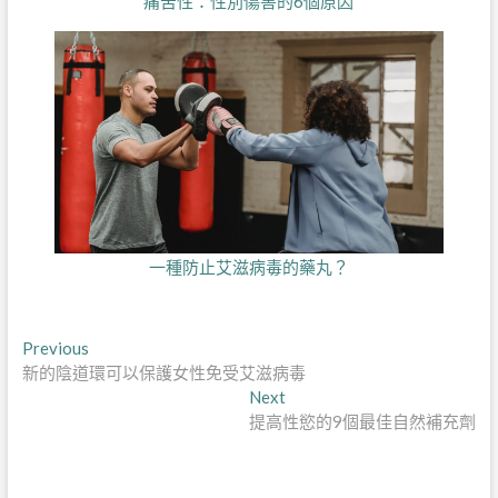
痛苦性：性別傷害的6個原因
一種防止艾滋病毒的藥丸？
文
Previous
Previous
post:
新的陰道環可以保護女性免受艾滋病毒
章
Next
Next
導
post:
提高性慾的9個最佳自然補充劑
覽