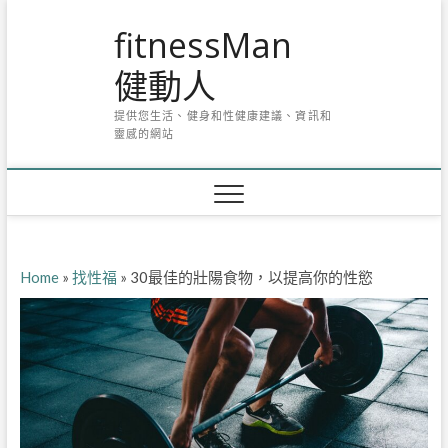
Skip
fitnessMan
to
content
健動人
提供您生活、健身和性健康建議、資訊和
靈感的網站
Home
»
找性福
»
30最佳的壯陽食物，以提高你的性慾