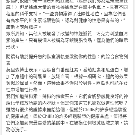
悲傷的披薩不是一個已知的壯陽症（雖然我們認為這是嚴重性
感！）但是據說大量的食物據據說是在擊中名單上 – 具有不同
程度的科學支持。 “一些食物獲得了壯陽性地位，因為它們含
有高水平的維生素或礦物質，認為對健康的性慾是有益的，”
康斯坦茨解釋道。
眾所周知，其他人被觸發了改變的神經遞質 – 巧克力刺激血清
素的產生。只有幾個人被稱為牙齦脫脂食品，僅為他們的暗示
形狀。
閱讀有助於提升您的臥室滑軌並啟動你的性慾：
的綜合食物列
表
莫里森博士表示，西瓜含有番茄紅素，番茄紅素和瓜蛋白，增
加了身體中的硝酸量，放鬆血管。根據一項研究，體內的效果
類似於偉哥。然而，這種效果不僅限於男性 – 西瓜也可能在女
性中增加性行為。
我們知道辣椒素，辣椒的辣椒蛋白，它們會觸發感覺良好的神
經化學釋放所謂的內啡肽。但是你知道它也據說促進性慾嗎？
雖然有很少的證據來備給這個，但鑑於Chillis的許多經過驗證
的健康益處，鑑於Chillis的許多經過驗證的健康益處，值得將
它們添加到您最喜愛的菜餚中。在觸摸任何敏感區域之前，請
務必洗手…