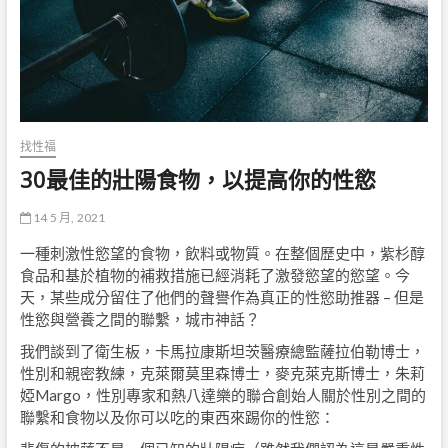
找性福
30最佳的壯陽食物，以提高你的性慾
14 5 月, 2021
一種刺激性慾望的食物，飲料或物質。在整個歷史中，紫杉醇
食品和基於植物的補救措施已經消耗了激發慾望的慾望。今
天，某些成分留住了他們的聲譽作為真正的性慾助推器 – 但是
性慾與營養之間的聯繫，城市神話？
我們談到了衛生板，卡馬拉康斯坦茨醫療總監薩拉伯勒博士，
性別和親密教練，克萊爾莫里森博士，麥克萊克斯博士，朱莉
婭Margo，性別專家和熱八達樂的聯合創始人關於性別之間的
聯繫和食物以及你可以吃的東西來踢你的性慾：