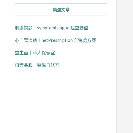
發
精選文章
物
肌膚問題｜symptomLeague 症益聯盟
心血管疾病｜netPrescription 奈特處方箋
持
益生菌｜華人保健室
皮
植體品牌｜醫學自修室