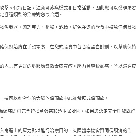
攻擊。保持日記，注意到疼痛模式和日常活動，因此您可以發現觸
定哪種類型的治療對您最合適。
物觸發器，如巧克力，奶酪，酒精。避免在您的飲食中避免任何食
確保您始終在手頭零食。在您的膳食中包含瘦蛋白計劃，以幫助保
的人具有更好的調節應激激素皮質醇。壓力會導致頭痛，所以還原
，這可以刺激你的大腦的偏頭痛中心並發展成偏頭痛。
得偏頭痛即可完全替換草藥茶和透明咖啡因。如果您決定完全削減或留
。
入身體上的壓力點以進行治療目的。英國醫學協會贊同偏頭痛的治