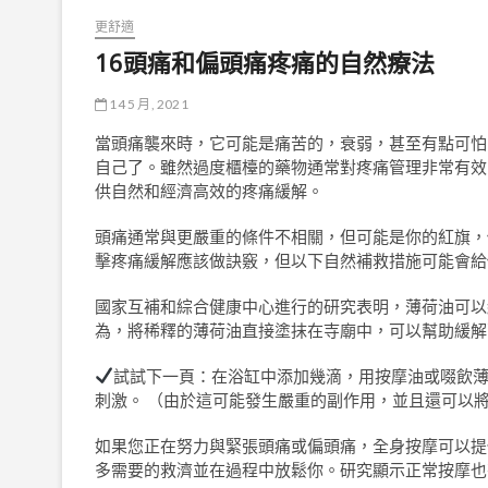
更舒適
16頭痛和偏頭痛疼痛的自然療法
14 5 月, 2021
當頭痛襲來時，它可能是痛苦的，衰弱，甚至有點可怕
自己了。雖然過度櫃檯的藥物通常對疼痛管理非常有效，
供自然和經濟高效的疼痛緩解。
頭痛通常與更嚴重的條件不相關，但可能是你的紅旗，
擊疼痛緩解應該做訣竅，但以下自然補救措施可能會給
國家互補和綜合健康中心進行的研究表明，薄荷油可以
為，將稀釋的薄荷油直接塗抹在寺廟中，可以幫助緩解
試試下一頁：在浴缸中添加幾滴，用按摩油或啜飲
刺激。 （由於這可能發生嚴重的副作用，並且還可以
如果您正在努力與緊張頭痛或偏頭痛，全身按摩可以提
多需要的救濟並在過程中放鬆你。研究顯示正常按摩也