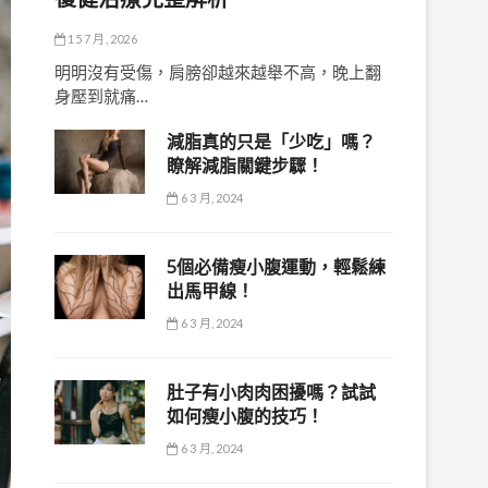
15 7 月, 2026
明明沒有受傷，肩膀卻越來越舉不高，晚上翻
身壓到就痛…
減脂真的只是「少吃」嗎？
瞭解減脂關鍵步驟！
6 3 月, 2024
5個必備瘦小腹運動，輕鬆練
出馬甲線！
6 3 月, 2024
肚子有小肉肉困擾嗎？試試
如何瘦小腹的技巧！
6 3 月, 2024