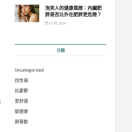
泡芙人的健康風險：內臟肥
胖是否比外在肥胖更危險？
6 3 月, 2024
顧
分類
反
Uncategorized
找性福
認
抗憂鬱
更舒適
或
變健康
很
跟著動