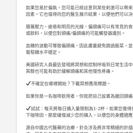
如果您易於偏執，您可能已經註意到某些刺激可以帶來
因素。它也值得向您的醫生展示結果，以便他們可以決
隨著壓力，疲倦和明亮的光線，偏頭痛可以有常見的食
或飲料，以便您對頭痛/偏頭痛的可能觸發器識別。
血糖的波動可導致偏頭痛，因此盡量避免跳過飯菜，並
葡萄糖水平穩定。
美國研究人員最近發現將冥想和控制呼吸到日常生活中
質醇也可能有助於緩解頭痛和其他慢性疼痛。
不確定在哪裡開始？下載冥想應用標題。
如果你是一名咖啡飲用者，你就把自己設置為撤回頭痛
試試：每天將每日攝入量限制為1-2杯，如果您覺
下咖啡因，那麼緩慢減少您的攝入，以便您的身體適應
源自中國古代醫藥的治療，針灸涉及將非常精細的針插