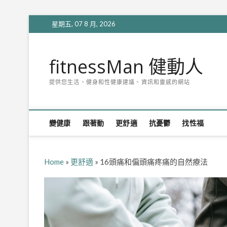
Skip
星期五, 07 8 月, 2026
to
content
fitnessMan 健動人
提供您生活、健身和性健康建議、資訊和靈感的網站
變健康
跟著動
更舒適
抗憂鬱
找性福
Home
»
更舒適
»
16頭痛和偏頭痛疼痛的自然療法