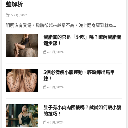
整解析
15 7 月, 2026
明明沒有受傷，肩膀卻越來越舉不高，晚上翻身壓到就痛…
減脂真的只是「少吃」嗎？瞭解減脂關
鍵步驟！
6 3 月, 2024
5個必備瘦小腹運動，輕鬆練出馬甲
線！
6 3 月, 2024
肚子有小肉肉困擾嗎？試試如何瘦小腹
的技巧！
6 3 月, 2024