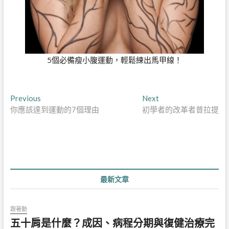
5個必備瘦小腹運動，輕鬆練出馬甲線！
文
Previous
Next
Previous
Next
post:
post:
你應該達到運動的7個理由
初學者的改革者普拉提
章
導
覽
最新文章
跟著動
五十肩是什麼？成因、病程分期與復健治療完