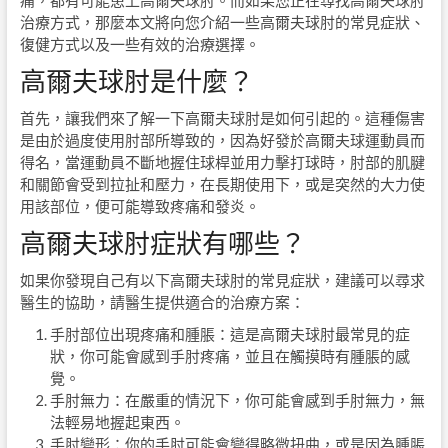
痛，都有可能患上高爾夫球肘。而如果您正在尋找高爾夫球肘
治療方式，那麼本文將向您介紹一些高爾夫球肘的常見症狀、
復健方式以及一些有效的治療選擇。
高爾夫球肘是什麼？
首先，讓我們來了解一下高爾夫球肘是如何引起的。這種傷害
是由於過度使用肘部所導致的，因為好發於高爾夫球運動員而
得名，當運動員不斷地握住球桿並用力擊打球時，肘部的肌腱
和關節會受到拉扯和壓力，在長期使用下，或是突然的大力使
用該部位，便可能導致疼痛和發炎。
高爾夫球肘症狀有哪些？
如果你發現自己有以下高爾夫球肘的常見症狀，建議可以尋求
醫生的協助，請醫生提供適合的治療方案：
手肘部位出現疼痛和腫脹：這是高爾夫球肘最常見的症
狀，你可能會感到手肘疼痛，並且在觸摸時有腫脹的感
覺。
手肘無力：在嚴重的情況下，你可能會感到手肘無力，無
法輕易地握起東西。
手肘變形：你的手肘可能會變得略微扭曲，或是因為腫脹