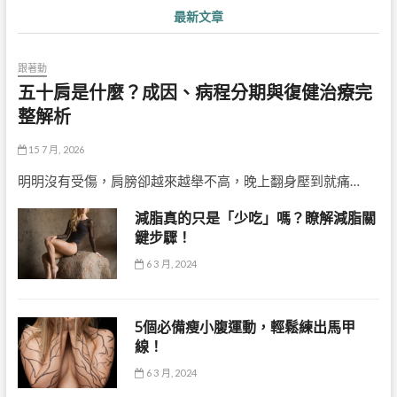
最新文章
跟著動
五十肩是什麼？成因、病程分期與復健治療完
整解析
15 7 月, 2026
明明沒有受傷，肩膀卻越來越舉不高，晚上翻身壓到就痛…
減脂真的只是「少吃」嗎？瞭解減脂關
鍵步驟！
6 3 月, 2024
5個必備瘦小腹運動，輕鬆練出馬甲
線！
6 3 月, 2024