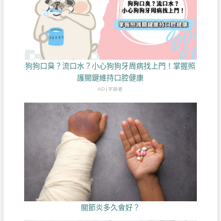
狗狗口臭？流口水？小心狗狗牙周病找上門！掌握照
護關鍵維持口腔健康
AD | 字耕者
關節炎多久會好？