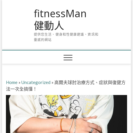
Skip
fitnessMan
to
content
健動人
提供您生活、健身和性健康建議、資訊和
靈感的網站
Home
»
Uncategorized
»
高爾夫球肘治療方式、症狀與復健方
法一次全搞懂！