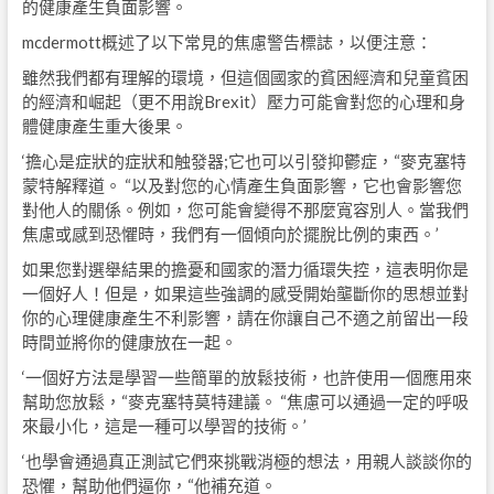
的健康產生負面影響。
mcdermott概述了以下常見的焦慮警告標誌，以便注意：
雖然我們都有理解的環境，但這個國家的貧困經濟和兒童貧困
的經濟和崛起（更不用說Brexit）壓力可能會對您的心理和身
體健康產生重大後果。
‘擔心是症狀的症狀和触發器;它也可以引發抑鬱症，“麥克塞特
蒙特解釋道。 “以及對您的心情產生負面影響，它也會影響您
對他人的關係。例如，您可能會變得不那麼寬容別人。當我們
焦慮或感到恐懼時，我們有一個傾向於擺脫比例的東西。’
如果您對選舉結果的擔憂和國家的潛力循環失控，這表明你是
一個好人！但是，如果這些強調的感受開始壟斷你的思想並對
你的心理健康產生不利影響，請在你讓自己不適之前留出一段
時間並將你的健康放在一起。
‘一個好方法是學習一些簡單的放鬆技術，也許使用一個應用來
幫助您放鬆，“麥克塞特莫特建議。 “焦慮可以通過一定的呼吸
來最小化，這是一種可以學習的技術。’
‘也學會通過真正測試它們來挑戰消極的想法，用親人談談你的
恐懼，幫助他們逼你，“他補充道。