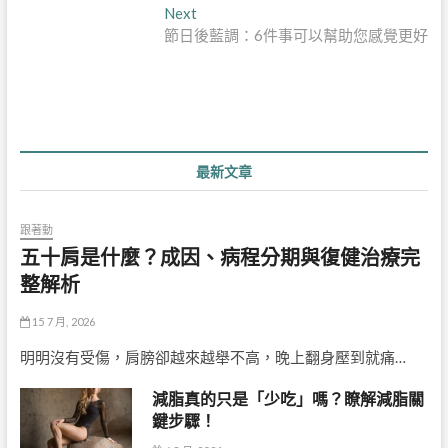
章
Next
Next
導
post:
節日後藍調：6件事可以幫助您感覺更好
覽
最新文章
跟著動
五十肩是什麼？成因、病程分期與復健治療完
整解析
15 7 月, 2026
明明沒有受傷，肩膀卻越來越舉不高，晚上翻身壓到就痛…
減脂真的只是「少吃」嗎？瞭解減脂關
鍵步驟！