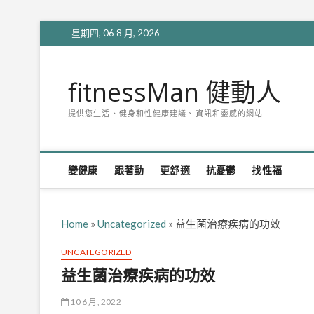
Skip
星期四, 06 8 月, 2026
to
content
fitnessMan 健動人
提供您生活、健身和性健康建議、資訊和靈感的網站
變健康
跟著動
更舒適
抗憂鬱
找性福
Home
»
Uncategorized
»
益生菌治療疾病的功效
UNCATEGORIZED
益生菌治療疾病的功效
10 6 月, 2022