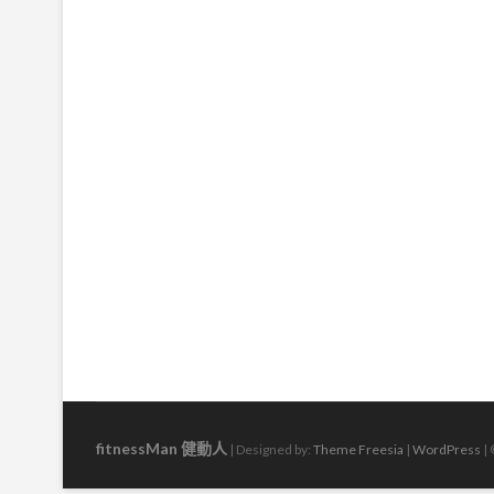
fitnessMan 健動人
| Designed by:
Theme Freesia
|
WordPress
| 