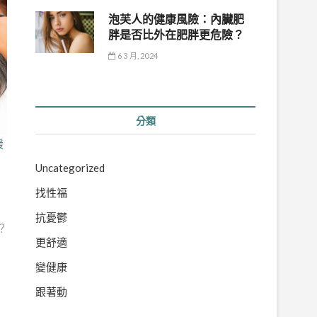
泡芙人的健康風險：內臟肥
胖是否比外在肥胖更危險？
6 3 月, 2024
分類
緩
Uncategorized
找性福
抗憂鬱
？
更舒適
變健康
跟著動