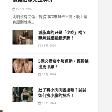
但
15 7 月, 2026
。
明明沒有受傷，肩膀卻越來越舉不高，晚上翻
身壓到就痛…
減脂真的只是「少吃」嗎？
瞭解減脂關鍵步驟！
6 3 月, 2024
5個必備瘦小腹運動，輕鬆練
出馬甲線！
食
6 3 月, 2024
可
補
肚子有小肉肉困擾嗎？試試
如何瘦小腹的技巧！
6 3 月, 2024