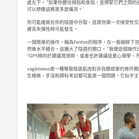
處左下。 “如果你握住拇指和食指，並擰緊它們之間的
可以想像這將是多麼痛苦。’
你可能總是在你的陰道中分裂，這是你第一次接受性交
膚丟失彈性時可能發生。
一個簡單的操作，稱為Fenton的程序，在一般麻醉
然後水平縫合。這擴大了陰道的開口。 “我做這個操作
“GPS傾向於建議潤滑劑，或者也許建議這是心理學。
vaginismus是一種導致陰道肌肉對非自願痙攣的
生棉條，手淫和婦科考試都可能是一個問題。它似乎主