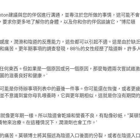
nton建議與您的伴侶進行溝通，並專注於您所做的事情，這可能不會
，要求你更多地了解你的身體，以及你和你的伴侶談論它，”博尼頓
感度，潤滑和陰道的反應能力，這些都可以引起不適。這是由於缺
和痛苦。更年期事項的調查發現，88％的女性經歷了陰道幹，許多
正需要任何東西。但如果是一個原因或另一個原因，那麼每週兩次嘗試雌激
菌的滋養良好和健康。’
可能是你待辦事項列表中的最後一件事。你可能還在恢復，或者更
並不意識到當你母乳喂養時，它與更年期相似，這就是你沒有期間
間就像更年期一樣。所以陰道會乾燥和營養不良，有點像砂紙，“莫頓
養牠來治療。在這種情況下，潤滑劑也會工作。’
的痛苦。莫頓博士將其描述為陰道入口後面的分裂，或者在陰道入