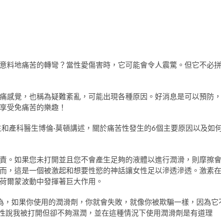
意料地痛苦的轉彎？當性愛傷害時，它可能會令人震驚。但它不必
痛感覺，也稱為疑難紊亂，可能出現各種原因。好消息是可以預防
享受免痛苦的樂趣！
生和產科醫生博倫·莫頓講述，關於痛苦性發生的6個主要原因以及如
責。如果您未打開並且您不會產生足夠的液體以進行潤滑，則摩擦
而，這是一個被激起和想要性慾的神話讓女性足以滲透滲透。激素
荷爾蒙波動中發揮著巨大作用。
認為，如果你使用的潤滑劑，你就會失敗，就像你被欺騙一樣，因為它
很多女性說我被打開但卻不夠濕潤，並在這種情況下使用潤滑劑是有道理