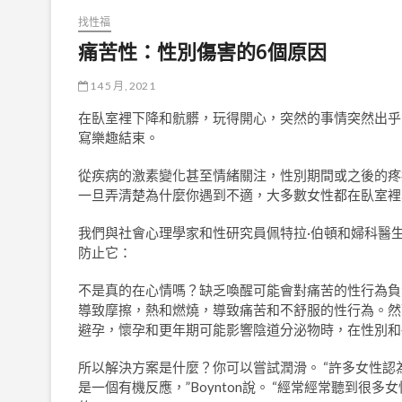
找性福
痛苦性：性別傷害的6個原因
14 5 月, 2021
在臥室裡下降和骯髒，玩得開心，突然的事情突然出乎
寫樂趣結束。
從疾病的激素變化甚至情緒關注，性別期間或之後的疼
一旦弄清楚為什麼你遇到不適，大多數女性都在臥室裡
我們與社會心理學家和性研究員佩特拉·伯頓和婦科醫
防止它：
不是真的在心情嗎？缺乏喚醒可能會對痛苦的性行為負
導致摩擦，熱和燃燒，導致痛苦和不舒服的性行為。然
避孕，懷孕和更年期可能影響陰道分泌物時，在性別和
所以解決方案是什麼？你可以嘗試潤滑。 “許多女性
是一個有機反應，”Boynton說。 “經常經常聽到