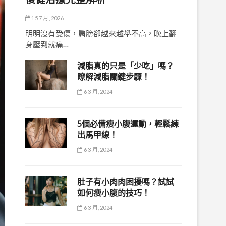
15 7 月, 2026
明明沒有受傷，肩膀卻越來越舉不高，晚上翻
身壓到就痛…
減脂真的只是「少吃」嗎？
瞭解減脂關鍵步驟！
6 3 月, 2024
5個必備瘦小腹運動，輕鬆練
出馬甲線！
6 3 月, 2024
肚子有小肉肉困擾嗎？試試
如何瘦小腹的技巧！
6 3 月, 2024