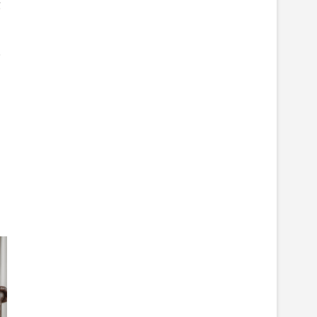
你
皮
，