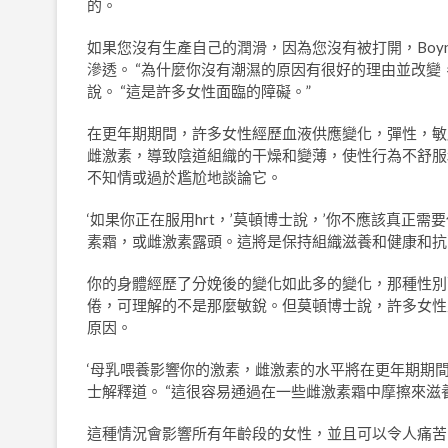
的。
如果您沒有生產自己的潤滑，因為您沒有被打開，Boy
滲透。 “為什麼你沒有潮濕的原因有很好的理由並改變
說。 “這是許多女性面臨的障礙。”
在更年期期間，許多女性經歷血液供應變化，彈性，敏
雌激素，導致陰道組織的干燥和變薄，使性行為不舒服
不知情或過於尷尬地談論它。
‘如果你正在服用hrt，’莫頓博士說，’你不應該真
素霜，或雌激素露頭。這將是保持組織滋養和健康和抗
你的身體經歷了分娩後的變化如此多的變化，那種性別
倦，可理解的不是那麼敏銳。但莫頓博士說，許多女性
原因。
‘母乳喂養影響你的激素，雌激素的水平將在更年期期
士解釋道。 “這很容易通過在一些雌激素霜中摩擦來滋
這種情況會影響所有年齡段的女性，並且可以令人痛苦