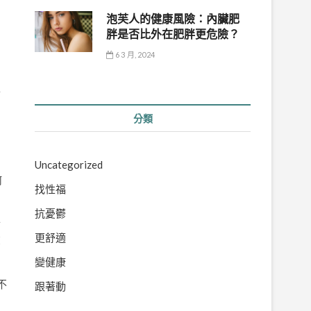
泡芙人的健康風險：內臟肥
胖是否比外在肥胖更危險？
6 3 月, 2024
拼
分類
，
Uncategorized
何
找性福
抗憂鬱
會
更舒適
在
變健康
不
跟著動