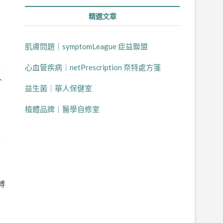
精選文章
肌膚問題｜symptomLeague 症益聯盟
乏
心血管疾病｜netPrescription 奈特處方箋
人
益生菌｜華人保健室
植體品牌｜醫學自修室
疲
的
博
口