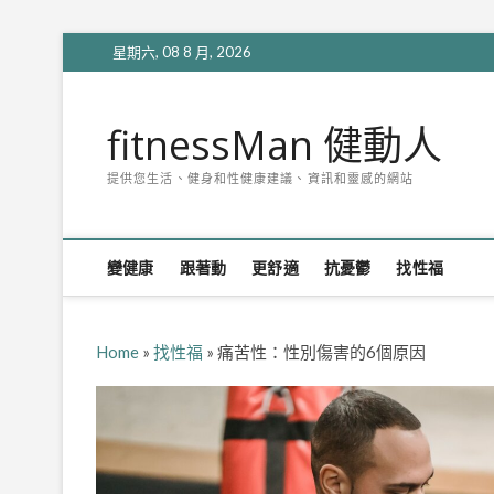
Skip
星期六, 08 8 月, 2026
to
content
fitnessMan 健動人
提供您生活、健身和性健康建議、資訊和靈感的網站
變健康
跟著動
更舒適
抗憂鬱
找性福
Home
»
找性福
»
痛苦性：性別傷害的6個原因