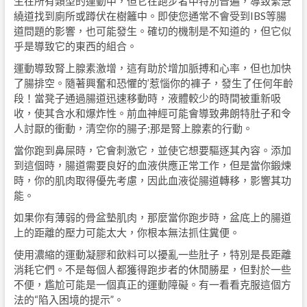
生在所有類型的運動中，但它在跑步者中特別普遍，導致緊急
繞道找到廁所或蹲伏在樹籬中。即使您通常不會受到IBS等腸
道問題的影響，也可能發生。確切的機制是不知道的，但它似
乎是導致它的東西的組合。
運動導致腎上腺素激增，這有助於增加脈搏和心率，但也加快
了腸排空。隨著興奮和恐懼的’惹惱你的褲子，發生​​了任何年齡
段！當凳子通過腸道迅速移動時，液體較少的時間被重新吸
收，使其含水和爆炸性。前血神經可能會導致弗朗特肚子和令
人討厭的衝動，清空你的腸子;那是腎上腺素的行動。
當你跑到鼻屎時，它會刺激它，並使它想要驅逐其內容。添加
到這個時，腸道需要良好的血液供應正常工作，但是當你鍛煉
時，你的肌肉取得優先考慮，因此血液從腸道轉移，影響其功
能。
如果你有薄弱的骨盆墊肌肉，那麼當你跑步時，盆底上的腸道
上的距離的壓力可能太大，你根本無法抓住糞便。
使用濃縮的運動凝膠和飲料可以擾亂一些肚子，特別是長距離
消耗它們。不是每個人都獲得跑步者的休閒勝星，但對於一些
不便，尷尬可能是一個真正的運動障礙。有一看看克服這個方
法的“陷入困境的提示”。