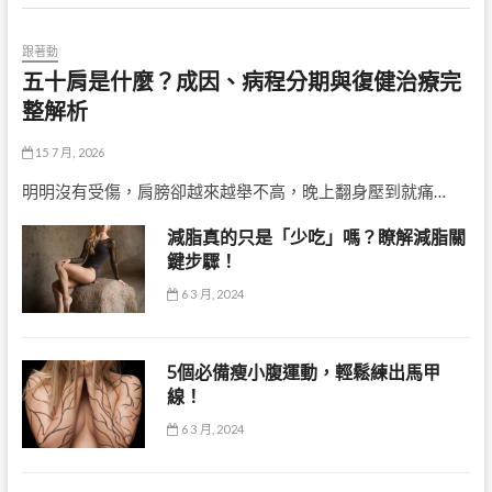
跟著動
五十肩是什麼？成因、病程分期與復健治療完
整解析
15 7 月, 2026
明明沒有受傷，肩膀卻越來越舉不高，晚上翻身壓到就痛…
減脂真的只是「少吃」嗎？瞭解減脂關
鍵步驟！
6 3 月, 2024
5個必備瘦小腹運動，輕鬆練出馬甲
線！
6 3 月, 2024