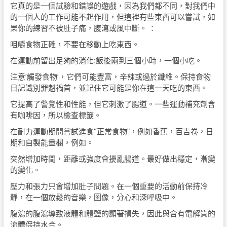
它真的是一個試驗和錯誤的遊戲，因為我們都不同，對我們中
的一個人的工作可能不起作用，但這裡有些東西可以嘗試，如
果你的練習不被肚子痛，腹瀉或風中斷。 ：
咀嚼食物正確，不要在移動上吃東西。
在運動前留出足夠的消化;飯後兩到三個小時，一個小吃。
注意’觸發食物’，它們可能豐富，辛辣或過於纖維。保持食物
日記識別罪魁禍首，並記住它可能是你在這一天吃的東西。
它提高了警覺性和性能，但它刺激了腸道。一些運動補充劑含
有咖啡因，所以檢查標籤。
在耐力運動期間嘗試進食“正常食物”，例如香蕉，百吉卷，日
期和自製能量欄，例如。
突然增加時間，距離或強度會擾亂腸道。最好做出穩定，漸變
的變化。
壓力和張力只會增加肚子問題。在一個重要的活動前保持冷
靜，在一個放鬆的音樂，圖像，分心和深呼吸中。
腹瀉的腹瀉導致液體和體鹽的顯著損失，因此與含有電解質的
流體保持水合。