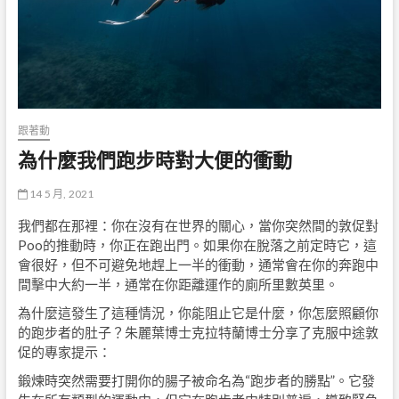
跟著動
為什麼我們跑步時對大便的衝動
14 5 月, 2021
我們都在那裡：你在沒有在世界的關心，當你突然間的敦促對
Poo的推動時，你正在跑出門。如果你在脫落之前定時它，這
會很好，但不可避免地趕上一半的衝動，通常會在你的奔跑中
間擊中大約一半，通常在你距離運作的廁所里數英里。
為什麼這發生了這種情況，你能阻止它是什麼，你怎麼照顧你
的跑步者的肚子？朱麗葉博士克拉特蘭博士分享了克服中途敦
促的專家提示：
鍛煉時突然需要打開你的腸子被命名為“跑步者的勝點”。它發