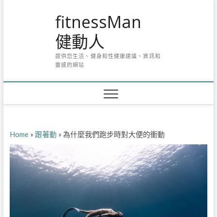
Skip
fitnessMan
to
content
健動人
提供您生活、健身和性健康建議、資訊和
靈感的網站
Home
»
跟著動
»
為什麼我們跑步時對大便的衝動