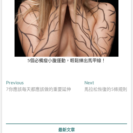
5個必備瘦小腹運動，輕鬆練出馬甲線！
文
Previous
Next
Previous
Next
post:
post:
7你應該每天都應該做的重要延伸
馬拉松恢復的5條規則
章
導
覽
最新文章