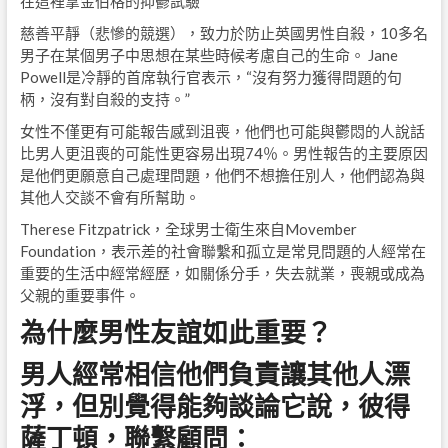
在這裡拿金伯格的抑鬱試驗
慈善平靜（悲慘的競選），致力於防止英國男性自殺，10多名
男子在某個男子中思想在某些時候考慮自己的生命。 Jane
Powell是冷靜的首席執行官表示，“沒有努力獲得問題的句
柄，沒有對自殺的支持。”
女性不僅更有可能報告感到沮喪，他們也可能與鬱悶的人說話
比男人更沮喪的可能性更容易出現74％。男性報告的主要原因
是他們更願意自己處理問題，他們不想擔任別人，他們認為與
其他人交談不會有所幫助。
Therese Fitzpatrick，全球男士衛生來自Movember
Foundation，表示差的社會聯繫和孤立是常見問題的人經常在
重要的生活中經常經歷，如關係分手，失去就業，喪親或成為
父親的重要事件。
為什麼男性友誼如此重要？
男人經常相信他們負責讓其他人漂
浮，但別覺得能夠談論它說，彼得
薩丁頓，聯繫顧問：