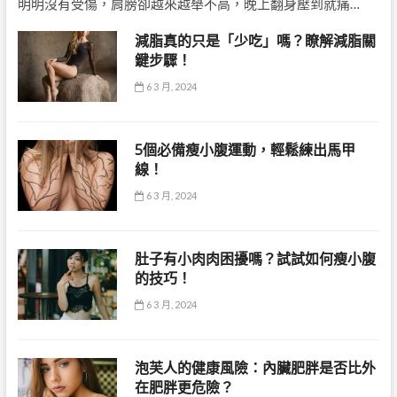
明明沒有受傷，肩膀卻越來越舉不高，晚上翻身壓到就痛…
減脂真的只是「少吃」嗎？瞭解減脂關
鍵步驟！
6 3 月, 2024
5個必備瘦小腹運動，輕鬆練出馬甲
線！
6 3 月, 2024
肚子有小肉肉困擾嗎？試試如何瘦小腹
的技巧！
6 3 月, 2024
泡芙人的健康風險：內臟肥胖是否比外
在肥胖更危險？