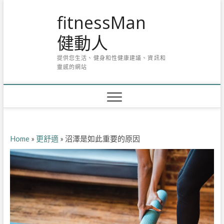
Skip
fitnessMan
to
content
健動人
提供您生活、健身和性健康建議、資訊和
靈感的網站
Home
»
更舒適
»
沼澤是如此重要的原因