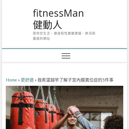
Skip
fitnessMan
to
content
健動人
提供您生活、健身和性健康建議、資訊和
靈感的網站
Home
»
更舒適
»
我希望越早了解子宮內膜異位症的5件事