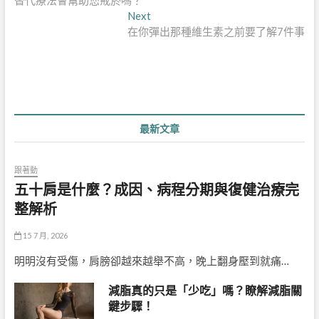
替代療法會幫助您戒菸嗎？
章
Next
Next
導
post:
在你彈出那種維生素之前要了解7件事
覽
最新文章
跟著動
五十肩是什麼？成因、病程分期與復健治療完
整解析
15 7 月, 2026
明明沒有受傷，肩膀卻越來越舉不高，晚上翻身壓到就痛…
減脂真的只是「少吃」嗎？瞭解減脂關
鍵步驟！