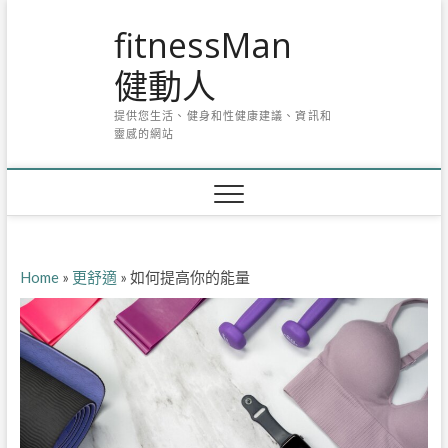
Skip
fitnessMan
to
content
健動人
提供您生活、健身和性健康建議、資訊和
靈感的網站
Home
»
更舒適
»
如何提高你的能量