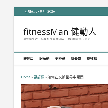
Skip
星期五, 07 8 月, 2026
to
content
fitnessMan 健動人
提供您生活、健身和性健康建議、資訊和靈感的網站
變健康
跟著動
更舒適
抗憂鬱
找性福
Home
»
更舒適
»
如何在交換世界中關閉