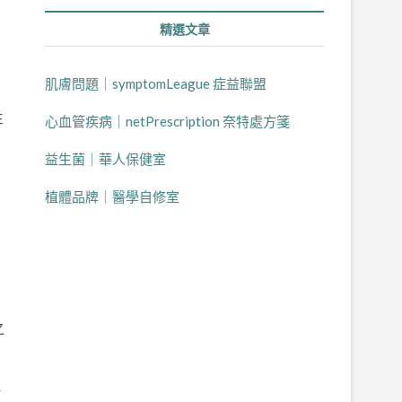
高
精選文章
肌膚問題｜symptomLeague 症益聯盟
生
心血管疾病｜netPrescription 奈特處方箋
益生菌｜華人保健室
植體品牌｜醫學自修室
之
理