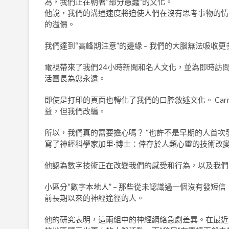
為，我們正在朝著“部分愚蠢”的文化。
他說，我們的溝通速度將迫使人們在沒有思考事物的情
的溢價。
我們達到“高峰期注意”的邊緣 – 我們的大腦無法吸收
電視帶來了我們24小時新聞和名人文化，並為即時訪
活團長為您永遠。
即使是打印的頁面也轉化了我們的口腔敘述文化。 Ca
益，但我們改編。
所以，我們真的需要擔心嗎？ “也許不是早期的人首次
寫了神經科學家加里·博士：倖存於人類心靈的技術改
他認為數字技術正在改變我們的感受和行為，以及我們
小區分“數字本地人” – 那些從未認識過一個沒有發短信
前長期以來的神經途徑的人。
他的研究表明，這兩組中的神經網絡急劇差異。在最近