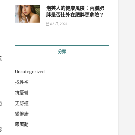
泡芙人的健康風險：內臟肥
胖是否比外在肥胖更危險？
6 3 月, 2024
分類
玩
Uncategorized
他
找性福
影
抗憂鬱
更舒適
恐
我
變健康
跟著動
認