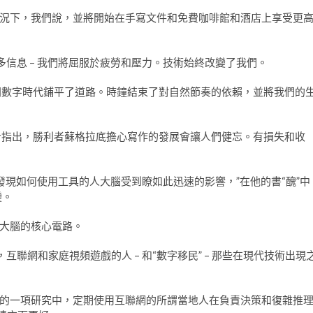
況下，我們說，並將開始在手寫文件和免費咖啡館和酒店上享受更
更多信息 – 我們將屈服於疲勞和壓力。技術始終改變了我們。
問數字時代鋪平了道路。時鐘結束了對自然節奏的依賴，並將我們的
rr指出，勝利者蘇格拉底擔心寫作的發展會讓人們健忘。有損失和收
發現如何使用工具的人大腦受到瞭如此迅速的影響，”在他的書“醜”中
變。
大腦的核心電路。
，互聯網和家庭視頻遊戲的人 – 和“數字移民” – 那些在現代技術出現
的一項研究中，定期使用互聯網的所謂當地人在負責決策和復雜推