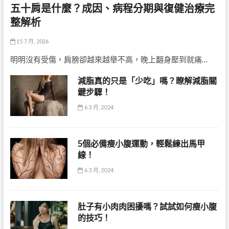
五十肩是什麼？成因、病程分期與復健治療完
整解析
15 7 月, 2026
明明沒有受傷，肩膀卻越來越舉不高，晚上翻身壓到就痛…
減脂真的只是「少吃」嗎？瞭解減脂關
鍵步驟！
6 3 月, 2024
5個必備瘦小腹運動，輕鬆練出馬甲
線！
6 3 月, 2024
肚子有小肉肉困擾嗎？試試如何瘦小腹
的技巧！