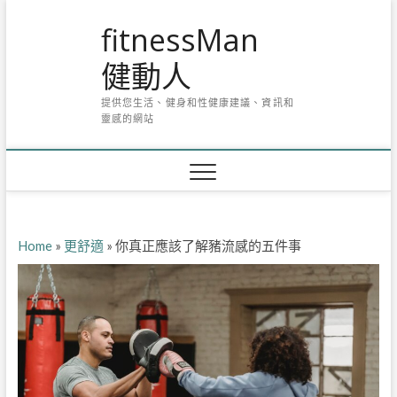
Skip
fitnessMan
to
content
健動人
提供您生活、健身和性健康建議、資訊和
靈感的網站
Home
»
更舒適
»
你真正應該了解豬流感的五件事