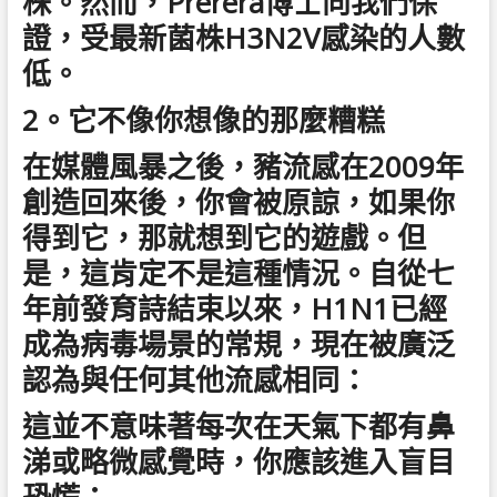
株。然而，Prerera博士向我們保
證，受最新菌株H3N2V感染的人數
低。
2。它不像你想像的那麼糟糕
在媒體風暴之後，豬流感在2009年
創造回來後，你會被原諒，如果你
得到它，那就想到它的遊戲。但
是，這肯定不是這種情況。自從七
年前發育詩結束以來，H1N1已經
成為病毒場景的常規，現在被廣泛
認為與任何其他流感相同：
這並不意味著每次在天氣下都有鼻
涕或略微感覺時，你應該進入盲目