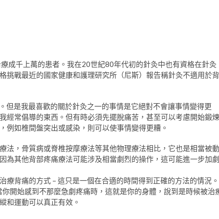
療成千上萬的患者。我在20世紀80年代初的針灸中也有資格在針灸
格挑戰最近的國家健康和護理研究所（尼斯）報告稱針灸不適用於
西。但是我最喜歡的關於針灸之一的事情是它絕對不會讓事情變得更
我經常倡導的東西。但有時必須先擺脫痛苦，甚至可以考慮開始鍛
，例如椎間盤突出或感染，則可以使事情變得更糟。
療法，骨質病或脊椎按摩療法等其他物理療法相比，它也是相當被
因為其他背部疼痛療法可能涉及相當劇烈的操作，這可能進一步加
治療背痛的方式 – 這只是一個在合適的時間得到正確的方法的情況。
然當你開始感到不那麼急劇疼痛時，這就是你的身體，說到是時候被治
縱和運動可以真正有效。