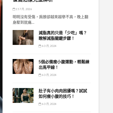
15 7 月, 2026
明明沒有受傷，肩膀卻越來越舉不高，晚上翻
身壓到就痛…
減脂真的只是「少吃」嗎？
瞭解減脂關鍵步驟！
6 3 月, 2024
5個必備瘦小腹運動，輕鬆練
出馬甲線！
6 3 月, 2024
肚子有小肉肉困擾嗎？試試
如何瘦小腹的技巧！
6 3 月, 2024