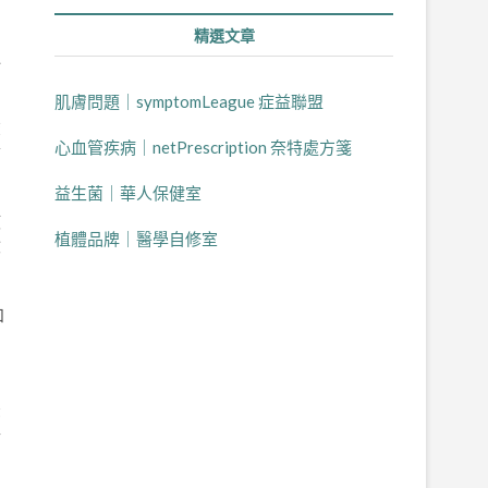
的
的
精選文章
運
肌膚問題｜symptomLeague 症益聯盟
聲
心血管疾病｜netPrescription 奈特處方箋
循
益生菌｜華人保健室
液
植體品牌｜醫學自修室
檢
和
的
後
件