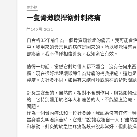
更舒適
一隻骨薄膜捍衛針刺疼痛
14 5 月, 2021
自合格35年前作為一個骨質疏鬆症的痛苦，我可能會治
中，我用來的最常見的病症是回來的。所以我覺得有資
部疼痛。我不僅僅相信針灸，我知道它有效。
值得一句話，當然它對每個人都不適合 – 沒有任何東
糟。現在很好地建議鍛煉作為背痛的補救措施，這也是
製度。與針灸不同，如果有未結可診或潛在的背部問題
針灸是安全的，自然的，相對不含副作用。與諸如物理
的。它特別適用於老年人和痛苦的人，不能過度治療，
問題。
作為一個骨內療法和一位針灸師，我認為沒有任何一種
當身體尖叫著痛苦時，它幾乎說’讓我獨自一人！’雖
和移動。針灸對於急性疼痛階段來說非常好，但此後操