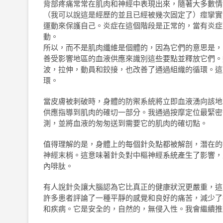
背部疼痛常常在肌肉和神經中表現出來，隨著大多數情
（我可以說這是經歷的並且已經被幾次固定了）痙攣實
運動來保護自己。炎症在這個階段是正常的，當有炎症
動。
所以，而不是肌肉纖維是個體的，因為它們的意思是，
善受影響地區的血液供應來識別這些要點並釋放它們。
波，拉伸，動員和鉸接，也改善了通過組織的循環。這
環。
當皮膚被刺破時，身體的防禦系統將立即血液湧向該地
供應指導到肌肉的確切一部分。我通過按摩定位最緊密
測，並將血液的匆匆送到需要它的肌肉的確切點。
值得理解的是，身體上的每個針灸點都被解剖，潛在的
神經末梢。這意味著針灸對中樞神經系統產生了影響，
內啡肽。
有人說針灸讓大腦認為它比真正的健康狀況更嚴重，這
許多患者評論了一種平靜的感覺和良好的痛苦，減少了
和疾病。它是安全的，自然的，無侵入性。我會繼續推