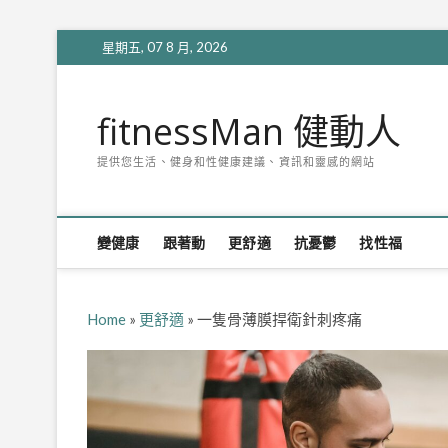
Skip
星期五, 07 8 月, 2026
to
content
fitnessMan 健動人
提供您生活、健身和性健康建議、資訊和靈感的網站
變健康
跟著動
更舒適
抗憂鬱
找性福
Home
»
更舒適
»
一隻骨薄膜捍衛針刺疼痛