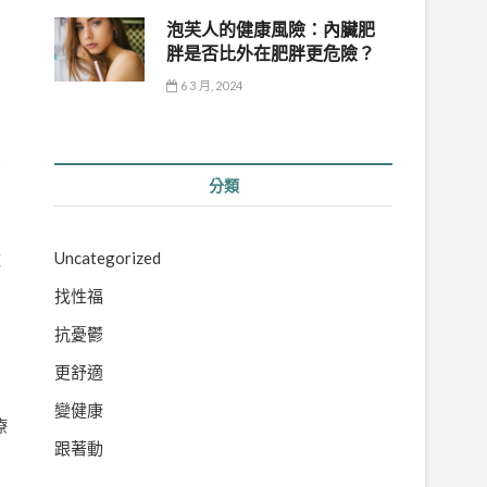
泡芙人的健康風險：內臟肥
胖是否比外在肥胖更危險？
6 3 月, 2024
背
分類
Uncategorized
煉
找性福
動
抗憂鬱
劇
更舒適
變健康
療
跟著動