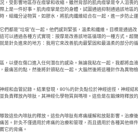
況，受影響地區存在痙攣和收縮。雖然背部的肌肉痙攣是令人沮喪
際上是一件好事。肌肉痙攣是您的身體，試圖通過抑制通過該地區
時，組織分泌物質，如膠水，將肌肉纖維結合在一起，進一步防止
它們都是“垃圾”在一起。他們感到緊張，溫柔和纖維。目標是通過改
這可以通過各種方式實現：按摩是改善該地區循環的一種方式。超
就是針灸進來的地方：我用它來改善肌肉最緊固和最溫柔的部分的
區，以便在傷口進入任何潛在的感染。無論我粘在一起，我都將血
，最痛苦的點，然後將針頭粘在一起。大腦然後將這種針作為異物
神經和血管記錄。結果發現，80％的針灸點位於神經途徑，神經結
並負責釋放內啡肽，其神經化學物質與嗎啡。這些是在鍛煉時釋放
導致這些內啡肽的釋放。這些內啡肽有疼痛緩解和放鬆影響。治療
痛苦。針灸不僅適用於疼痛的治療和管理，而且適用於各種其他條
薦它的背痛。