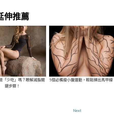
延伸推薦
是「少吃」嗎？瞭解減脂關
5個必備瘦小腹運動，輕鬆練出馬甲線
鍵步驟！
Next
Next