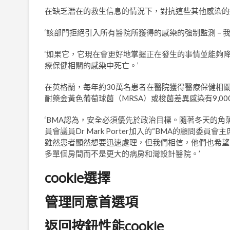
在缺乏潛在的救生信息的情況下，對抗這些其他感染的
‘該部門拒絕引入所有醫院所獲得的感染的強制監測 – 
‘如果它，它現在會更好地掌握正在發生的事情並能夠降
療保健相關的感染中死亡。’
在英格蘭，每年約30萬名患者在醫院獲得醫療保健相關
耐藥金黃色葡萄球菌（MRSA）或梭菌差異感染有9,0
‘BMA認為，安全必須優先於政治目標。隨著冬天的角
員會議員Dr Mark Porter加入的“BMA的顧問委員
雖然患者顯然想要迅速處理，但我們相信，他們也希望
多單個房間而不是更大的病房和灣設計醫院。’
cookie選擇
管理同意首選項
返回按鈕性能cookie