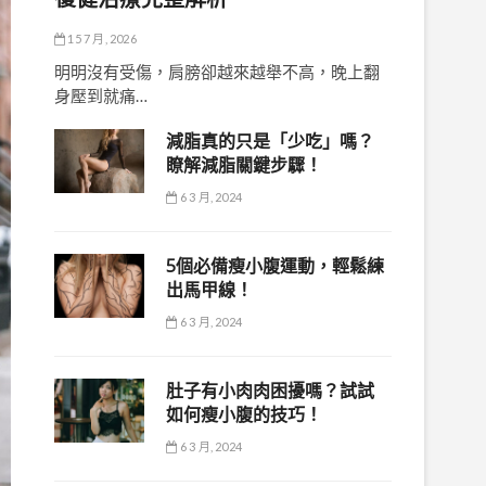
15 7 月, 2026
明明沒有受傷，肩膀卻越來越舉不高，晚上翻
身壓到就痛…
減脂真的只是「少吃」嗎？
瞭解減脂關鍵步驟！
6 3 月, 2024
5個必備瘦小腹運動，輕鬆練
出馬甲線！
6 3 月, 2024
肚子有小肉肉困擾嗎？試試
如何瘦小腹的技巧！
6 3 月, 2024