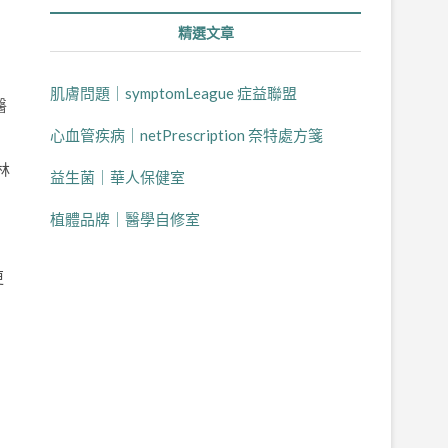
精選文章
肌膚問題｜symptomLeague 症益聯盟
醫
心血管疾病｜netPrescription 奈特處方箋
林
益生菌｜華人保健室
植體品牌｜醫學自修室
更