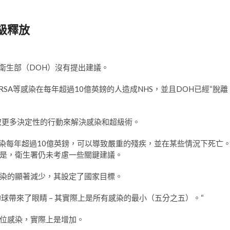
級釋放
”衛生部（DOH）沒有提出建議。
SA等感染在每年超過10億英鎊的人造成NHS，並且DOH已經“脫離
取更多決定性的行動來解決感染和超級術。
相關的感染每年超過10億英鎊，可以導致嚴重的殘疾，並在某些情況下死亡
是，衛生署仍未考慮一些關鍵建議。
感染的顯著減少，其設定了國家目標。
球帶來了眼睛 – 其實際上是所有感染的最小（五分之五）。“
位感染，實際上是增加。