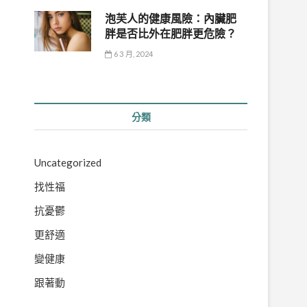
泡芙人的健康風險：內臟肥
胖是否比外在肥胖更危險？
6 3 月, 2024
分類
Uncategorized
找性福
。
抗憂鬱
更舒適
變健康
跟著動