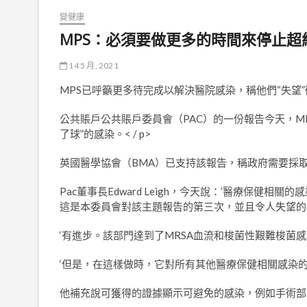
變健康
MPS：必須要做更多的時間來停止超
14 5 月, 2021
MPS已呼籲更多待完成以解決醫院感染，稱他們“失望
公共賬戶公共賬戶委員會（PAC）的一份報告今天，MR
了球”的感染。< / p>
英國醫學協會（BMA）已支持該報告，稱政府需要採
Pac董事長Edward Leigh，今天說：’醫療保健
這是本委員會對該主題報告的第三次，並且令人失望的
‘有進步。該部門達到了MRSA血流和梭菌性艱難梭菌
‘但是，在這樣做時，它對所有其他醫療保健相關感染的
他補充說可獲得的證據顯示可避免的感染，例如手術部