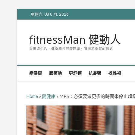
Skip
星期六, 08 8 月, 2026
to
content
fitnessMan 健動人
提供您生活、健身和性健康建議、資訊和靈感的網站
變健康
跟著動
更舒適
抗憂鬱
找性福
Home
»
變健康
»
MPS：必須要做更多的時間來停止超