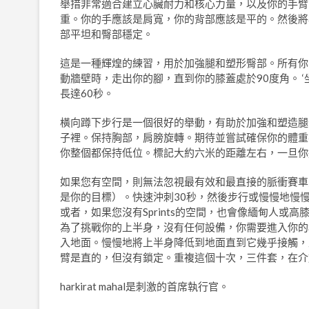
舉措非常適合建立心臟耐力和核心力量，以及你的手臂
重。你的手應該是肩寬，你的背部應該是平的。然後將
部平坦和臀部穩定。
這是一種輝煌的練習，用於加強腿和塑形臀部。所有你
動牆壁時，走出你的腳，直到你的膝蓋處於90度角。 
長達60秒。
橫向蹲下步行是一個很好的舉動，有助於加強和塑造腿
子裡。保持胸部，肩膀旋轉。期待並嘗試確保你的體重
你整個都保持低位。標記大約六米的距離左右，一旦你
如果您有空間，則無法忽視最有效和最直接的脈衝賽車之
是你的目標）。快速沖刺30秒，然後步行或慢慢地慢慢慢慢
或者，如果您沒有Sprints的空間，也會像緬甸人
為了挑戰你的上半身，沒有任何設備，你需要進入你的
入地面。慢慢地將上半身降低到地面直到它幾乎接觸，
臂是直的，但沒有鎖定。重複這個十次，三件套，在介
harkirat mahal是刺激的首席執行官。