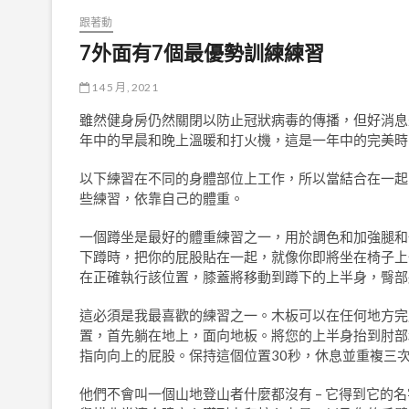
跟著動
7外面有7個最優勢訓練練習
14 5 月, 2021
雖然健身房仍然關閉以防止冠狀病毒的傳播，但好消息
年中的早晨和晚上溫暖和打火機，這是一年中的完美時
以下練習在不同的身體部位上工作，所以當結合在一起
些練習，依靠自己的體重。
一個蹲坐是最好的體重練習之一，用於調色和加強腿和
下蹲時，把你的屁股貼在一起，就像你即將坐在椅子上
在正確執行該位置，膝蓋將移動到蹲下的上半身，臀部
這必須是我最喜歡的練習之一。木板可以在任何地方完
置，首先躺在地上，面向地板。將您的上半身抬到肘部
指向向上的屁股。保持這個位置30秒，休息並重複三
他們不會叫一個山地登山者什麼都沒有 – 它得到它