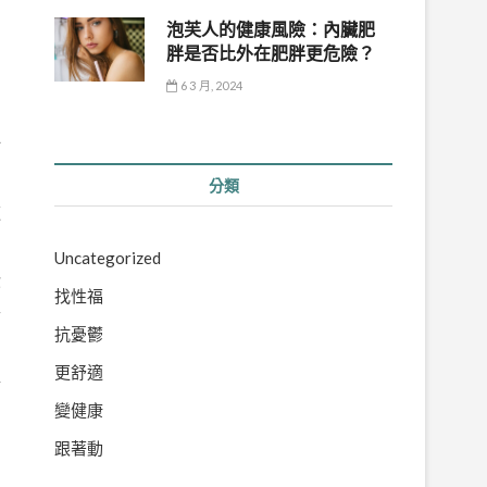
泡芙人的健康風險：內臟肥
胖是否比外在肥胖更危險？
6 3 月, 2024
一
分類
這
Uncategorized
你
找性福
正
抗憂鬱
更舒適
位
變健康
跟著動