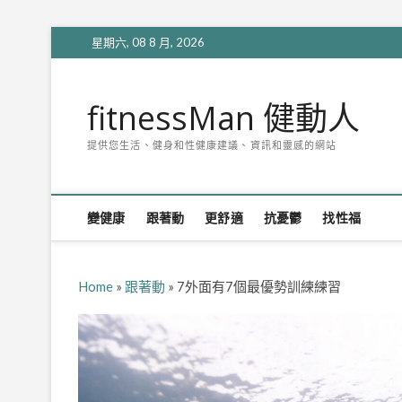
Skip
星期六, 08 8 月, 2026
to
content
fitnessMan 健動人
提供您生活、健身和性健康建議、資訊和靈感的網站
變健康
跟著動
更舒適
抗憂鬱
找性福
Home
»
跟著動
»
7外面有7個最優勢訓練練習