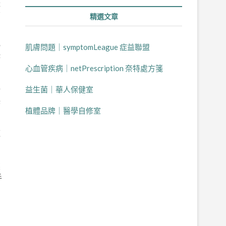
體
背
精選文章
滑
肌膚問題｜symptomLeague 症益聯盟
持
心血管疾病｜netPrescription 奈特處方箋
椅
益生菌｜華人保健室
保
植體品牌｜醫學自修室
這
。
壓
手