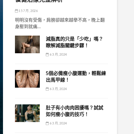
15 7 月, 2026
明明沒有受傷，肩膀卻越來越舉不高，晚上翻
身壓到就痛…
減脂真的只是「少吃」嗎？
瞭解減脂關鍵步驟！
6 3 月, 2024
5個必備瘦小腹運動，輕鬆練
出馬甲線！
6 3 月, 2024
肚子有小肉肉困擾嗎？試試
如何瘦小腹的技巧！
6 3 月, 2024