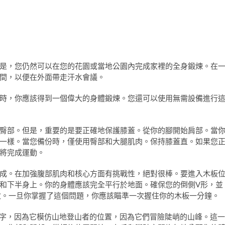
是，您仍然可以在您的花園或當地公園內完成家裡的全身鍛煉。在
間，以便在外面帶走汗水會議。
時，你應該得到一個偉大的身體鍛煉。您還可以使用無需設備進行
臀部。但是，重要的是要正確地保護膝蓋。從你的腳開始肩部。當
一樣。當您備份時，僅使用臀部和大腿肌肉。保持膝蓋直。如果您
將完成運動。
成。在加強腹部肌肉和核心方面有挑戰性，絕對很棒。要進入木板
和下半身上。你的身體應該完全平行於地面。確保您的倒側V形，並
次。一旦你掌握了這個問題，你應該瞄準一次握住你的木板一分鐘。
的名字，因為它模仿山地登山者的位置，因為它們冒險陡峭的山峰。這一