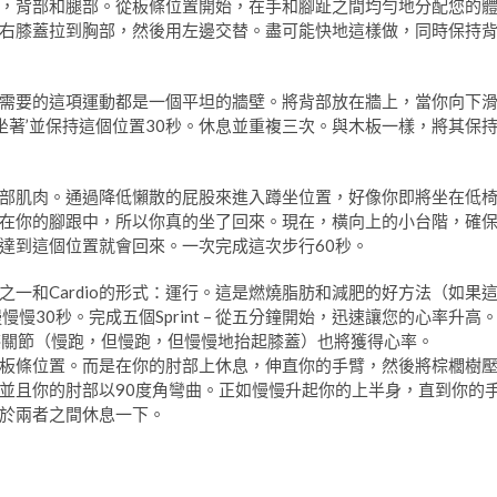
，背部和腿部。從板條位置開始，在手和腳趾之間均勻地分配您的
右膝蓋拉到胸部，然後用左邊交替。盡可能快地這樣做，同時保持
需要的這項運動都是一個平坦的牆壁。將背部放在牆上，當你向下
‘坐著’並保持這個位置30秒。休息並重複三次。與木板一樣，將其保
部肌肉。通過降低懶散的屁股來進入蹲坐位置，好像你即將坐在低
在你的腳跟中，所以你真的坐了回來。現在，橫向上的小台階，確
達到這個位置就會回來。一次完成這次步行60秒。
一和Cardio的形式：運行。這是燃燒脂肪和減肥的好方法（如果
30秒。完成五個Sprint – 從五分鐘開始，迅速讓您的心率升高
或高膝關節（慢跑，但慢跑，但慢慢地抬起膝蓋）也將獲得心率。
板條位置。而是在你的肘部上休息，伸直你的手臂，然後將棕櫚樹
並且你的肘部以90度角彎曲。正如慢慢升起你的上半身，直到你的
於兩者之間休息一下。