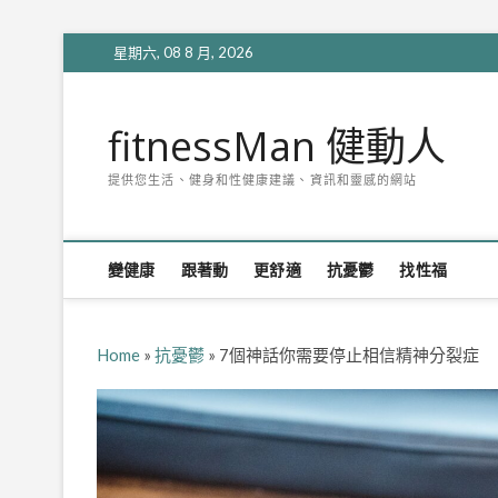
Skip
星期六, 08 8 月, 2026
to
content
fitnessMan 健動人
提供您生活、健身和性健康建議、資訊和靈感的網站
變健康
跟著動
更舒適
抗憂鬱
找性福
Home
»
抗憂鬱
»
7個神話你需要停止相信精神分裂症