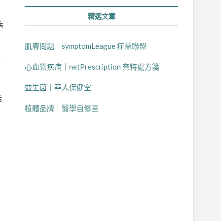
精選文章
疾
肌膚問題｜symptomLeague 症益聯盟
成
心血管疾病｜netPrescription 奈特處方箋
到
益生菌｜華人保健室
括
植體品牌｜醫學自修室
需