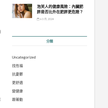
泡芙人的健康風險：內臟肥
胖是否比外在肥胖更危險？
6 3 月, 2024
裂
分類
Uncategorized
力
找性福
抗憂鬱
更舒適
的
變健康
在
跟著動
周