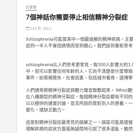
抗憂鬱
7個神話你需要停止相信精神分裂症
14 5 月, 2021
Schizophrenia可能是其中一個最誤解的精神疾
症的一半人不會因病情而受到關心。我們談到重新思考
schizophrenia比人們思考更常見，每100人影
中，但可以影響任何年齡的人。它尚不清楚是什麼導致
事件，如喪親喪失，社會因素，包括城市養育，遺傳學
人們通常將精神分裂症與聽力聲音聯繫起來。 Whis
在八種類型的精神分裂症，每個精神分裂症都有不同的
以以極快的速度討論，並且所說的是對別人的意義。一
變化，或缺乏動力。
這是對精神分裂症最常見的誤解之一。誤區可能是遺憾的
理解疾病的症狀方面毫無疑問地引起了很多混亂。雖然