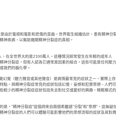
病，主要是由於電視和電影和悲傷的歪曲，世界衛生組織估計，患有精神分
精神疾病，以幫助揭開精神分裂症的真相。
響大約1人，在全世界大約是2100萬人。這種情況經常發生在年輕的成年人
精神分裂症，但有人認為它通常是因素的組合。這些可能是任何壓
或我們的腦化學。
t聽覺幻覺（聽力聲音或其他聲音）是病情最常見的症狀之一，實際上存
特點。與精神分裂症常見的症狀包括幻覺，妄想和犯罪思想 – 人們可
些較少的精神分裂症症狀包括失去對社交或愛好的興趣，睡眠模式
是，“精神分裂症”這個詞來自兩個希臘語“分裂”和“思想”，這無疑
精神分裂症的人們可以體驗可能影響他們的思想流程的症狀及其對