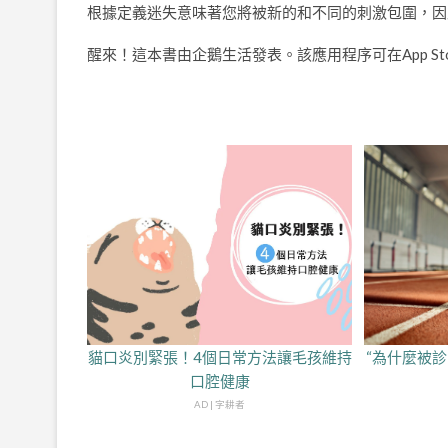
根據定義迷失意味著您將被新的和不同的刺激包圍，因
醒來！這本書由企鵝生活發表。該應用程序可在App Store
貓口炎別緊張！4個日常方法讓毛孩維持
“為什麼被
口腔健康
AD | 字耕者