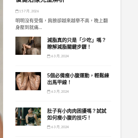
15 7 月, 2026
明明沒有受傷，肩膀卻越來越舉不高，晚上翻
身壓到就痛…
減脂真的只是「少吃」嗎？
瞭解減脂關鍵步驟！
6 3 月, 2024
5個必備瘦小腹運動，輕鬆練
出馬甲線！
6 3 月, 2024
肚子有小肉肉困擾嗎？試試
如何瘦小腹的技巧！
6 3 月, 2024