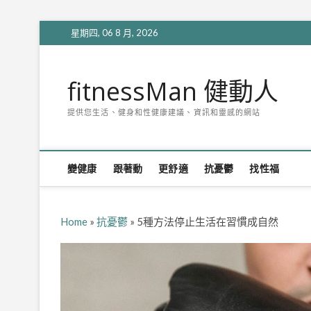
Skip
星期四, 06 8 月, 2026
to
content
fitnessMan 健動人
提供您生活、健身和性健康建議、資訊和靈感的網站
變健康
跟著動
更舒適
抗憂鬱
找性福
Home
»
抗憂鬱
»
5種方法停止生活在習慣成自然