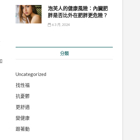
泡芙人的健康風險：內臟肥
胖是否比外在肥胖更危險？
6 3 月, 2024
將
分類
和
Uncategorized
找性福
：
抗憂鬱
更舒適
變健康
跟著動