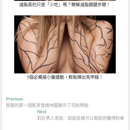
減脂真的只是「少吃」嗎？瞭解減脂關鍵步驟！
5個必備瘦小腹運動，輕鬆練出馬甲線！
文
Previous
Previous
post:
英國的第一個乾草發燒地圖揭示了花粉熱點
章
Next
Next
導
post:
對於男人來說：說話這樣可以幫助你獲得約會
覽