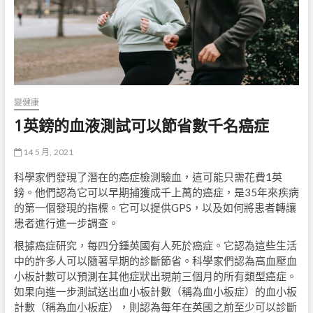
變健康
1英鎊的血液測試可以節省數千名癌症
14 5 月, 2021
科學家們發現了潛在的癌症檢測驗血，這可能只需花費1英
鎊。他們認為它可以早期捕獲成千上萬的癌症，是35年來疾病
的第一個發現的指標。它可以提供GPS，以及如何將患者轉讓
患者進行進一步調查。
根據癌症研究，每四分鍾英國有人死於癌症。它認為這些生活
中的許多人可以隨著早期的診斷節省。科學家們認為高血壓血
小板計數可以預測在其他症狀出現前三個月的所有類型癌症。
如果向進一步測試送出血小板計數（稱為血小板症）的血小板
計數（稱為血小板症），則認為每年在英國之前至少可以診斷