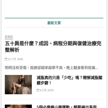
最新文章
跟著動
五十肩是什麼？成因、病程分期與復健治療完
整解析
15 7 月, 2026
明明沒有受傷，肩膀卻越來越舉不高，晚上翻身壓到就痛…
減脂真的只是「少吃」嗎？瞭解減脂關
鍵步驟！
6 3 月, 2024
5個必備瘦小腹運動，輕鬆練出馬甲