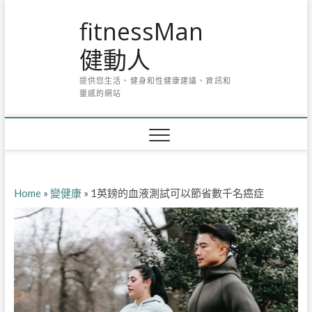
Skip
fitnessMan
to
content
健動人
提供您生活、健身和性健康建議、資訊和
靈感的網站
Home
»
變健康
»
1英鎊的血液測試可以節省數千名癌症