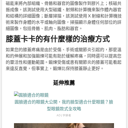
磁能束將內部組織、骨骼和器官的圖像製作到膠片上；核磁共
振成像，該測試使用大型磁鐵、射頻和計算機來製作體內器官
和結構的詳細圖像；斷層掃描，該測試使用 X 射線和計算機技
術來製作身體的水平或軸向圖像，掃描顯示身體任何部位的詳
細圖像，包括骨骼、肌肉、脂肪和器官。
膝蓋卡卡的有什麼樣的治療方式
如果您的膝蓋疼痛是由於受傷、手術或關節炎引起的，那麼溫
和的伸展和加強鍛煉可能有助於緩解疼痛，同時還可以提高您
的靈活性和運動範圍。鍛煉受傷或患有關節炎的膝蓋可能看起
來違反直覺，但事實上，鍛煉比保持膝蓋靜止更好。
延伸推薦
圓臉適合的眼鏡大公開，我的臉型適合什麼眼鏡？臉
型眼鏡款式全攻略
AD | 字耕者