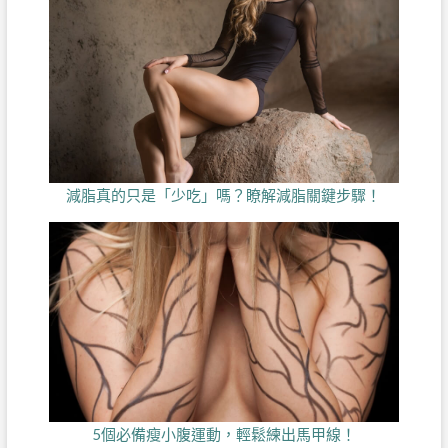
減脂真的只是「少吃」嗎？瞭解減脂關鍵步驟！
5個必備瘦小腹運動，輕鬆練出馬甲線！