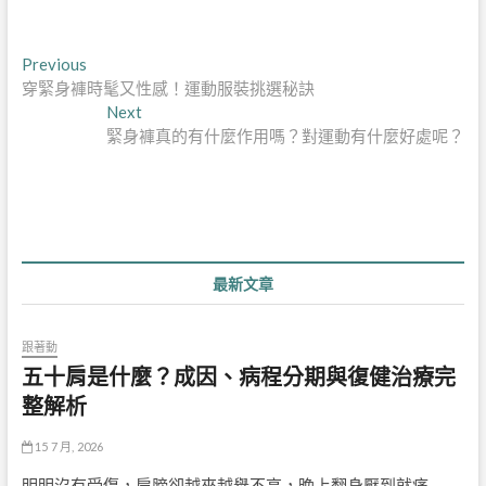
文
Previous
Previous
post:
穿緊身褲時髦又性感！運動服裝挑選秘訣
章
Next
Next
導
post:
緊身褲真的有什麼作用嗎？對運動有什麼好處呢？
覽
最新文章
跟著動
五十肩是什麼？成因、病程分期與復健治療完
整解析
15 7 月, 2026
明明沒有受傷，肩膀卻越來越舉不高，晚上翻身壓到就痛…