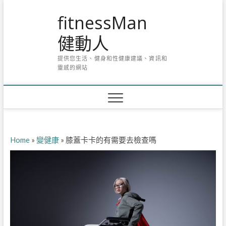
Skip
fitnessMan
to
content
健動人
提供您生活、健身和性健康建議、資訊和
靈感的網站
Home
»
變健康
»
膝蓋卡卡的有需要去檢查嗎