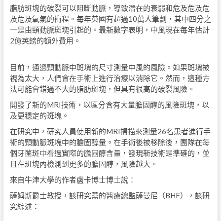
脂肪斑塊的破裂可以阻斷動脈，導致潛在的衰弱和危及危及危
及危及氧氣的衝程。每年英國有超過10萬人筆劃，其中四分之
一是由頸動脈斑塊引起的。最新數字表明，中風現在每年估計
2億英鎊的額外費用。
目前，通過頸動脈中斑塊的尺寸測量中風的風險。如果斑塊被
視為太大，人們會在手術上進行治療以消除它。然而，這種方
法可能會錯過不大的脂肪斑塊，但具有很高的破裂風險。
開發了新的MRI技術，以區分含有大量膽固醇的風險斑塊，以
及更穩定的斑塊。
在研究中，研究人員使用新的MRI掃描來測量26名患者進行手
術的頸動脈斑塊中的膽固醇量。在手術後被移除後，團隊在每
個牙菌斑中看過實際的膽固醇含量，發現新技術是準確的，並
且在斑塊內檢測到更多的膽固醇，風險越大。
來自牛津大學的作者盧卡博士博士說：
薩姆斯爵士教授，該研究黨的醫療總監薩曼尼（BHF），該研
究綜述：