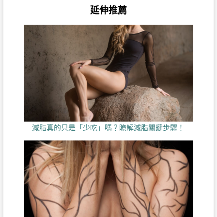
延伸推薦
減脂真的只是「少吃」嗎？瞭解減脂關鍵步驟！