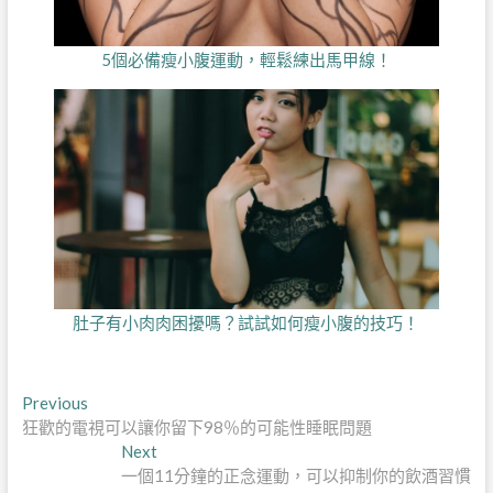
5個必備瘦小腹運動，輕鬆練出馬甲線！
肚子有小肉肉困擾嗎？試試如何瘦小腹的技巧！
文
Previous
Previous
post:
狂歡的電視可以讓你留下98％的可能性睡眠問題
章
Next
Next
導
post:
一個11分鐘的正念運動，可以抑制你的飲酒習慣