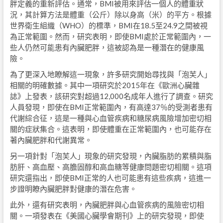
胖定義的重新評估。通常，BMI被用來評估一個人的體重狀
況，其計算方法是體重（公斤）除以身高（米）的平方。根據
世界衛生組織（WHO）的標準，BMI在18.5至24.9之間被視
為正常範圍。然而，研究表明，即使BMI處於正常範圍內，一
些人仍然可能患有內臟肥胖，這被認為是一種潛在的健康風
險。
為了更深入地瞭解這一現象，許多研究開始尋找與「泡芙人」
相關的明確數據。其中一項研究於2015年在《歐洲心臟雜
誌》上發表，該研究對超過12,000名成年人進行了調查。研究
人員發現，即使在BMI正常範圍內，有高達37％的受測者患有
代謝綜合征，這是一種與心血管疾病和糖尿病風險增加密切相
關的症狀集合。這表明，即使體重在正常範圍內，也可能存在
著內臟肥胖和代謝異常。
另一項針對「泡芙人」現象的研究發現，內臟脂肪的累積與脂
肪肝、高血壓、高膽固醇和高血糖等健康問題密切相關。這項
研究還指出，即使BMI正常的人也可能患有這些疾病，這進一
步證明瞭內臟肥胖對健康的潛在危害。
此外，還有研究表明，內臟肥胖與心血管疾病的風險密切相
關。一項發表在《美國心臟學會期刊》上的研究發現，即使