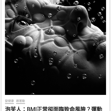
變健康
跟著動
泡芙人：BMI正常卻面臨致命風險？運動