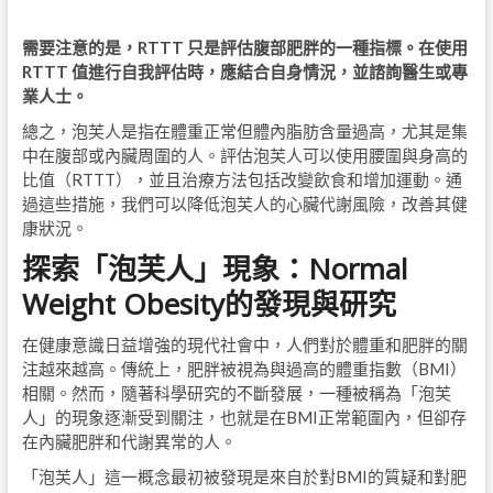
需要注意的是，
RTTT
只是評估腹部肥胖的一種指標。在使用
RTTT
值進行自我評估時，應結合自身情況，並諮詢醫生或專
業人士。
總之，泡芙人是指在體重正常但體內脂肪含量過高，尤其是集
中在腹部或內臟周圍的人。評估泡芙人可以使用腰圍與身高的
比值（RTTT），並且治療方法包括改變飲食和增加運動。通
過這些措施，我們可以降低泡芙人的心臟代謝風險，改善其健
康狀況。
探索「泡芙人」現象：
Normal
Weight Obesity
的發現與研究
在健康意識日益增強的現代社會中，人們對於體重和肥胖的關
注越來越高。傳統上，肥胖被視為與過高的體重指數（BMI）
相關。然而，隨著科學研究的不斷發展，一種被稱為「泡芙
人」的現象逐漸受到關注，也就是在BMI正常範圍內，但卻存
在內臟肥胖和代謝異常的人。
「泡芙人」這一概念最初被發現是來自於對BMI的質疑和對肥