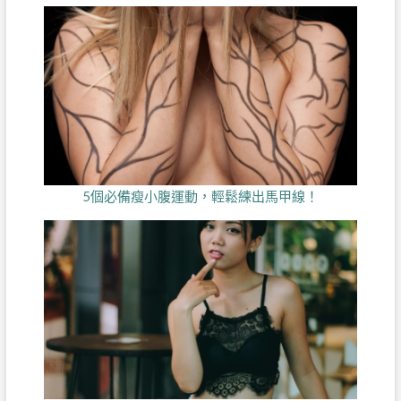
5個必備瘦小腹運動，輕鬆練出馬甲線！