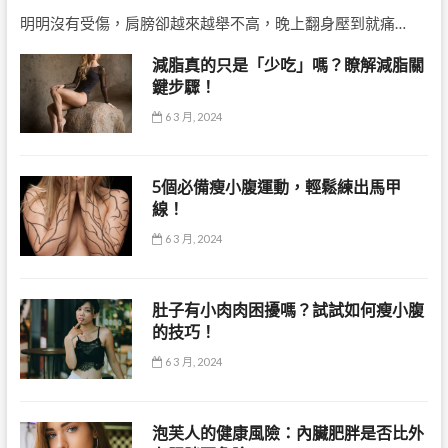
明明沒有受傷，肩膀卻越來越舉不高，晚上翻身壓到就痛…
減脂真的只是「少吃」嗎？瞭解減脂關
鍵步驟！
6 3 月, 2024
5個必備瘦小腹運動，輕鬆練出馬甲
線！
6 3 月, 2024
肚子有小肉肉困擾嗎？試試如何瘦小腹
的技巧！
6 3 月, 2024
泡芙人的健康風險：內臟肥胖是否比外