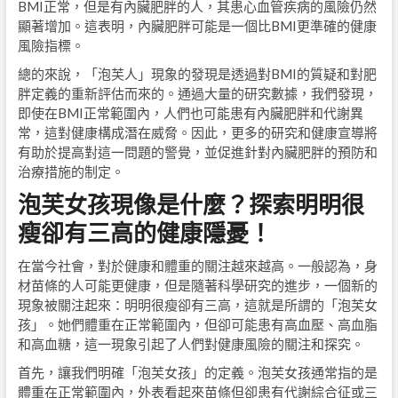
BMI正常，但是有內臟肥胖的人，其患心血管疾病的風險仍然
顯著增加。這表明，內臟肥胖可能是一個比BMI更準確的健康
風險指標。
總的來說，「泡芙人」現象的發現是透過對BMI的質疑和對肥
胖定義的重新評估而來的。通過大量的研究數據，我們發現，
即使在BMI正常範圍內，人們也可能患有內臟肥胖和代謝異
常，這對健康構成潛在威脅。因此，更多的研究和健康宣導將
有助於提高對這一問題的警覺，並促進針對內臟肥胖的預防和
治療措施的制定。
泡芙女孩現像是什麼？探索明明很
瘦卻有三高的健康隱憂！
在當今社會，對於健康和體重的關注越來越高。一般認為，身
材苗條的人可能更健康，但是隨著科學研究的進步，一個新的
現象被關注起來：明明很瘦卻有三高，這就是所謂的「泡芙女
孩」。她們體重在正常範圍內，但卻可能患有高血壓、高血脂
和高血糖，這一現象引起了人們對健康風險的關注和探究。
首先，讓我們明確「泡芙女孩」的定義。泡芙女孩通常指的是
體重在正常範圍內，外表看起來苗條但卻患有代謝綜合征或三