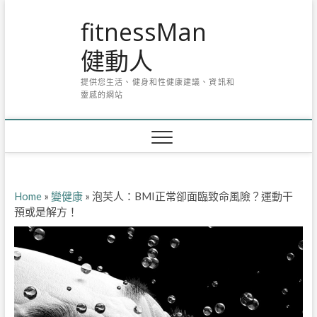
Skip
fitnessMan
to
content
健動人
提供您生活、健身和性健康建議、資訊和
靈感的網站
Home
»
變健康
»
泡芙人：BMI正常卻面臨致命風險？運動干
預或是解方！