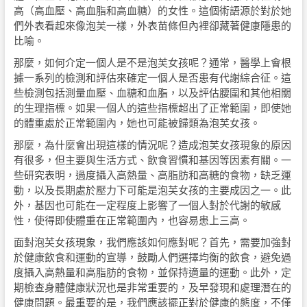
高（高血壓、高血脂和高血糖）的女性。這個術語源於對於她
們外表看起來像泡芙一樣，外表苗條但內裡卻藏著健康隱患的
比喻。
那麼，如何介定一個人是不是泡芙女孩呢？通常，醫學上會根
據一系列的檢測和評估來確定一個人是否患有代謝綜合征。這
些檢測包括測量血壓、血糖和血脂，以及評估腰圍和其他相關
的生理指標。如果一個人的這些指標超出了正常範圍，即使她
的體重處於正常範圍內，她也可能被歸類為泡芙女孩。
那麼，為什麼會出現這樣的情況呢？造成泡芙女孩現象的原因
有很多，但主要與生活方式、飲食習慣和基因等因素有關。一
些研究表明，過度攝入高熱量、高脂肪和高糖的食物，缺乏運
動，以及長期處於壓力下可能是泡芙女孩的主要成因之一。此
外，基因也可能在一定程度上影響了一個人對於代謝的敏感
性，使得即使體重在正常範圍內，也容易患上三高。
面對泡芙女孩現象，我們應該如何應對呢？首先，需要加強對
於健康飲食和運動的宣導，鼓勵人們選擇均衡的飲食，避免過
度攝入高熱量和高脂肪的食物，並保持適量的運動。此外，定
期檢查身體健康狀況也是非常重要的，及早發現和處理潛在的
健康問題。最重要的是，我們應該擺正對於健康的態度，不僅