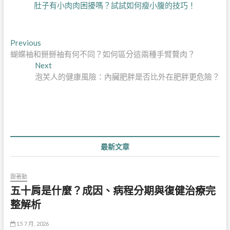
肚子有小肉肉困擾嗎？試試如何瘦小腹的技巧！
文
Previous
Previous
post:
蝴蝶袖和掰掰袖有何不同？如何區分這兩種手臂贅肉？
章
Next
Next
導
post:
泡芙人的健康風險：內臟肥胖是否比外在肥胖更危險？
覽
最新文章
跟著動
五十肩是什麼？成因、病程分期與復健治療完
整解析
15 7 月, 2026