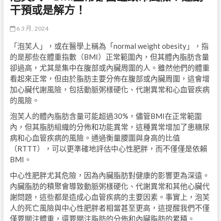
干預或是解方！
6 3 月, 2024
「泡芙人」，或在醫學上稱為「normal weight obesity」，指
的是那些在體重指數（BMI）正常範圍內，但其體內脂肪含量
卻過高，尤其是集中在腹部或內臟周圍的人。雖然他們的體重
看起來正常，但由於脂肪主要分佈在腹部或內臟周圍，這會增
加心臟代謝風險，包括動脈粥樣硬化、代謝異常和心血管疾病
的風險。
泡芙人的體內脂肪含量可能超過30%，儘管BMI在正常範圍
內，但其脂肪組織的分佈和功能異常，這種異常增加了患糖尿
病和心血管疾病的風險。通過衡量腰圍與身高的比值
（RTTT），可以更準確地評估中心性肥胖，而不僅僅是依賴
BMI。
中心性肥胖尤其危險，因為內臟脂肪對健康的影響更為深遠。
內臟脂肪的積聚會導致動脈粥樣硬化、代謝異常和其他心臟代
謝問題，這些都是造成心血管疾病的主要因素。事實上，泡芙
人的死亡風險與中心性肥胖者相當甚至更高，這提醒我們不僅
僅要關注體重，還要關注脂肪的分佈和內臟脂肪的累積。