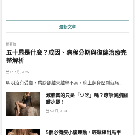
最新文章
跟著動
五十肩是什麼？成因、病程分期與復健治療完
整解析
15 7 月, 2026
明明沒有受傷，肩膀卻越來越舉不高，晚上翻身壓到就痛…
減脂真的只是「少吃」嗎？瞭解減脂關
鍵步驟！
6 3 月, 2024
5個必備瘦小腹運動，輕鬆練出馬甲