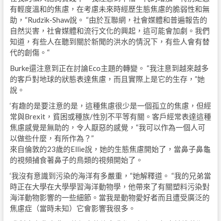
有輕度溫和的焦慮，在考慮未來時經歷生態焦慮的脆弱性和無
助，“Rudzik-Shaw說。 “由於互聯網，社會媒體和普遍報告的
自然災害，社會媒體和流行文化的興起，這可能會加劇。我們
知道，有些人在聽到關於新聞的洪水的情況下，有些人會有替
代的創傷。“
Burke還注意到正在討論Eco主題的轉變。 “我注意到越來越多
的客戶對地球的狀態表達焦慮，而且實際上是它的生存，”她
說。
‘有趣的是要注意的是，這種焦慮很少是一個孤立的焦慮，但經
常與Brexit，貧困或種族/性別不平等有關。客戶經常表達這種
焦慮感覺是無助的，令人厭惡的感覺，“我可以作為一個人可
以做些什麼，有所作為？”
來自倫敦的23歲的Ellie說，她的生態焦慮開始了，當鼻子鼻龜
的視頻捕食著鼻子的鳥類的視頻開始了。
‘我沒有意識到污染的海洋有多嚴重，“她解釋道。 “我的兄弟當
時正在大學在大學學習海洋動物學，他帶來了有關塑料污染對
海洋動物影響的一些細節。當我是動物愛好者而且遭受廣泛的
焦慮症（當時未知）它會影響我很多。