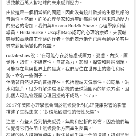
導致數百萬人對地球的未來感到壓力。
由於這是一個相當新的問題，因此沒有統計數據的生態焦慮的
普遍性。然而，許多心理學家和治療師都註明了尋求幫助壓力
的患者的增加。我們與Roxana Rudzik-Shaw，心理學家和輔
導員，Hilda Burke，Ukcp和Bacp認可的心理治療師，夫妻輔
導員和電話癮工作簿的作者，他們表示他們已經看到更多客戶
尋求對氣候變化的保證。
rudzik-shaw說：“在可能存在於焦慮或壓力，憂慮，內疚，壓
倒性，恐慌，不確定性，無能為力，悲觀，探索和睡眠問題，
可能存在焦慮世界上的焦慮，我們居住在世界上的變化和劣
勢。命名一些例子。
伴隨著自然災害的普遍存在，包括極端天氣事件，如乾旱，洪
水和飢荒，很少有解決環境危機的全球範圍內的解決方案，因
此個人可能會經歷心理困擾的不成熟。“< / p>
2017年美國心理學協會關於氣候變化對心理健康影響的影響
描述了生態焦慮：“對環境毀滅性的慢性恐懼”。
注意，有些人受到損失感受，無助和挫折的影響，因為他們無
法覺得它們在阻止氣候變化方面產生差異。’
在我的私人諮詢實踐中，我注意到千禧一代的增加，特別是患