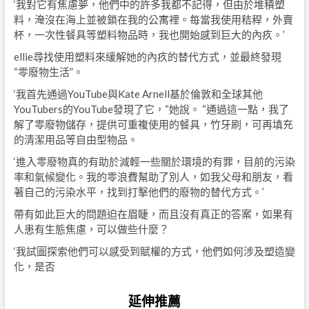
‘我對它有焦慮夢，他們中的許多我都不記得，但由於堆積塑
料，淹沒在海上並被鎖在我的公寓裡。每當我使用秸稈，外賣
杯，一次性餐具等塑料物品時，我也開始感到巨大的內疚。’
ellie尋找使用塑料來緩解她的內疚的替代方式，並最終發現
“零廢物生活”。
‘我首先通過YouTube與Kate Arnell基於倫敦和全球其他
YouTubers的YouTube發現了它，“她說。 “通過這一點，我了
解了零廢物儲存，提供可重複使用的餐具，竹牙刷，可再填充
的清潔用品等自由型物品。
‘進入零廢物真的有助於減輕一些關於環境的有罪，目前的污染
率和氣候變化。我的零浪費幫助了別人，如我父母和朋友，看
著自己的污染水平，找到打擊他們的廢物的替代方式。’
帶有如此巨大的問題迫在眉睫，而且沒有真正的答案，如果有
人患有生態焦慮，可以做些什麼？
‘我試圖探索他們可以感受到賦權的方式，他們如何涉及塑造變
化，是否
延伸推薦