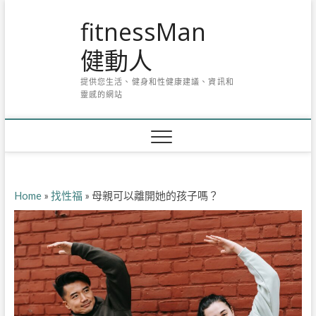
Skip
fitnessMan
to
content
健動人
提供您生活、健身和性健康建議、資訊和
靈感的網站
Home
»
找性福
»
母親可以離開她的孩子嗎？