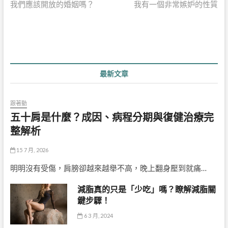
post:
post:
我們應該開放的婚姻嗎？
我有一個非常嫉妒的性質
章
導
覽
最新文章
跟著動
五十肩是什麼？成因、病程分期與復健治療完
整解析
15 7 月, 2026
明明沒有受傷，肩膀卻越來越舉不高，晚上翻身壓到就痛…
減脂真的只是「少吃」嗎？瞭解減脂關
鍵步驟！
6 3 月, 2024