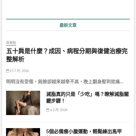
覽
最新文章
跟著動
五十肩是什麼？成因、病程分期與復健治療完
整解析
15 7 月, 2026
明明沒有受傷，肩膀卻越來越舉不高，晚上翻身壓到就痛…
減脂真的只是「少吃」嗎？瞭解減脂關
鍵步驟！
6 3 月, 2024
5個必備瘦小腹運動，輕鬆練出馬甲