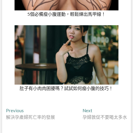
5個必備瘦小腹運動，輕鬆練出馬甲線！
肚子有小肉肉困擾嗎？試試如何瘦小腹的技巧！
文
Previous
Next
Previous
Next
post:
post:
解決孕產婦死亡率的發展
孕婦敦促不要喝太多水
章
導