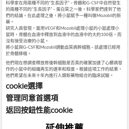
科學家在用兩種不同的“生長因子” – 骨髓和G-CSF中自然發生
的兩種不同的“生長因子” – 蛋白質之一後，科學家們達到了他
們的結論。在此處理之後，將小鼠賦予一種叫做Mozobil的新
藥。
研究人員發現，當用VEGF和Mozobil處理小鼠的小鼠處理小
鼠時，骨髓在血液中釋放到血液中的血液中的大約100倍，而
沒有接受治療的小鼠。
將小鼠與G-CSF和Mozobil調動血質病幹細胞 – 該處理已經用
於骨髓移植。
他們現在想調查釋放修復幹細胞是否真的確實加速了心髒病發
作的小鼠中的組織再生的速率和程度。根據這項工作的結果，
他們希望在未來十年內進行人類新藥物組合的臨床試驗。
cookie選擇
管理同意首選項
返回按鈕性能cookie
延伸推薦