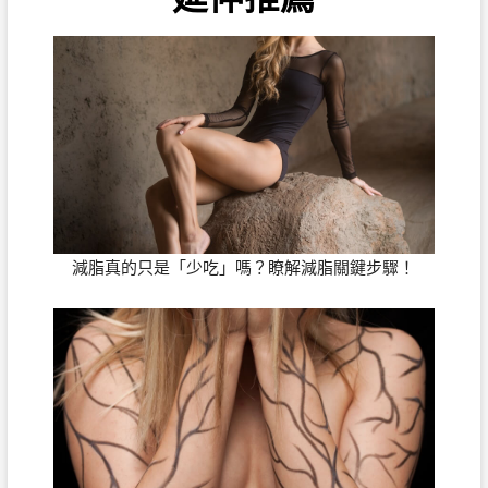
減脂真的只是「少吃」嗎？瞭解減脂關鍵步驟！