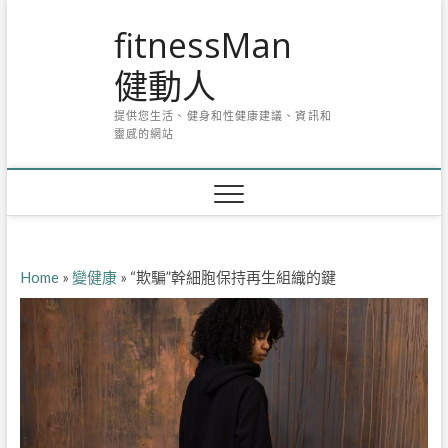
Skip
fitnessMan
to
content
健動人
提供您生活、健身和性健康建議、資訊和
靈感的網站
Home
»
變健康
»
“欺騙”幹細胞保持再生組織的鍵