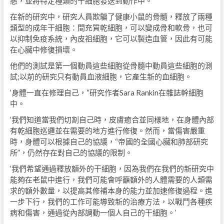
態，並將特定種類的干細胞發送到動作中。
在新的研究中，研究人員欺騙了健康小鼠的骨髓，釋放了兩種
類型的成年干細胞：間充質乾細胞，可以變成骨和軟骨，也可
以抑制免疫系統，內皮祖細胞，它可以製造血管，因此有可能
在心臟中修復損壞。
他們的測試是第一個動員這些細胞從骨髓中動員這些細胞的測
試;以前的研究只有動員血液細胞，它產生新的血細胞。
‘身體一直在修理自己，“研究作者Sara Rankin在雜誌幹細胞
中。
‘我們知道當我們切割自己時，皮膚癒合並同樣地，在身體內部
有乾細胞巡邏並在需要的地方進行修復。然而，當傷害嚴重
時，身體可以根據自己的協議，“帝國的全國心臟和肺部研究
所”，仍然存在對自己的協議的限制。
‘我們希望通過釋放額外的干細胞，因為我們在我們的新研究中
能夠在老鼠中進行，我們可能會呼籲額外的人體需要的人類需
求的額外數量，以提高其修補本身的能力並加速修復過程。進
一步下行，我們的工作可能導致新的治療方法，以戰鬥各種疾
病和傷害，通過從內部調動一個人自己的干細胞。’