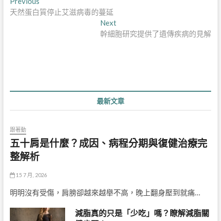
文
Previous
Previous
post:
天然蛋白質停止艾滋病毒的蔓延
章
Next
Next
導
post:
幹細胞研究提供了遺傳疾病的見解
覽
最新文章
跟著動
五十肩是什麼？成因、病程分期與復健治療完
整解析
15 7 月, 2026
明明沒有受傷，肩膀卻越來越舉不高，晚上翻身壓到就痛…
減脂真的只是「少吃」嗎？瞭解減脂關