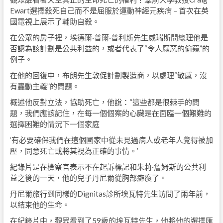
Ewart選擇殺死自己而不是屈服於運動神經元疾病 – 首次在英
國電視上展示了輔助自殺。
在公眾的房子裡，埃德爾·普爾·普利斯先生威瑞斯問總理他是
否認為該計劃是公共利益的，或者代表了“令人厭惡的偷窺”的
例子。
在他的回復中，布朗先生敦促計劃製造商，以處理“敏感，沒
有轟動主義”的問題。
概述他反對立法，協助死亡，他說：“這些都是很棘手的問
題，我們應該記住，在每一個個案的心臟是在面臨一個艱難的
選擇困難的情況下一個家庭
‘有必要確保我們在這個國家中從未見過病人或老年人覺得被加
壓，同意死亡或將其視為正確的事情。’
紀錄片是在檢察官表示不在起訴標記和朱莉·詹姆斯的公共利
益之後的一天，他的兒子丹尼爾從胸部癱瘓了。
丹尼爾旅行到同樣的Dignitas診所埃瓦特先生訪問了兩年前，
以結束他的生命。
在紀錄片中，觀眾看到了59歲的埃瓦特先生，他將他的選擇匯