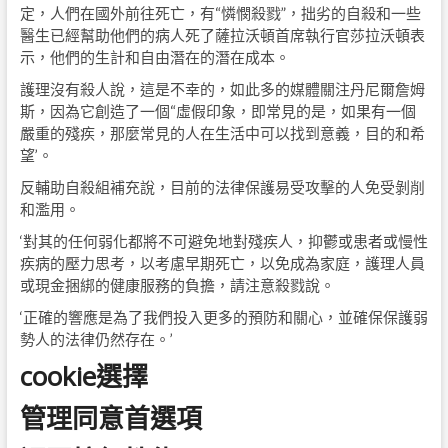
定，人們在國外前往死亡，有“憐憫殺戮”，拙劣的自殺和一些
醫生已經幫助他們的病人死了薩拉沃頓首席執行官莎拉沃頓表
示，他們的生計和自由潛在的潛在成本。
護理沒有殺人說，這是不幸的，如此多的媒體關注丹尼爾詹姆
斯，因為它創造了一個“虛假印象，即常見的是，如果有一個
嚴重的殘疾，那麼常見的人在生活中可以找到意義，目的和希
望’。
反輔助自殺組補充說，目前的法律保護易受攻擊的人免受剝削
和濫用。
‘對其的任何弱化都將不可避免地對殘疾人，抑鬱或患者或慢性
疾病的壓力思考，以考慮早期死亡，以免成為家庭，護理人員
或現金捆綁的健康服務的負擔，請注意殺戮說。
‘正確的響應是為了我們投入更多的預防和關心，並確保保護弱
勢人的法律仍然存在。’
cookie選擇
管理同意首選項