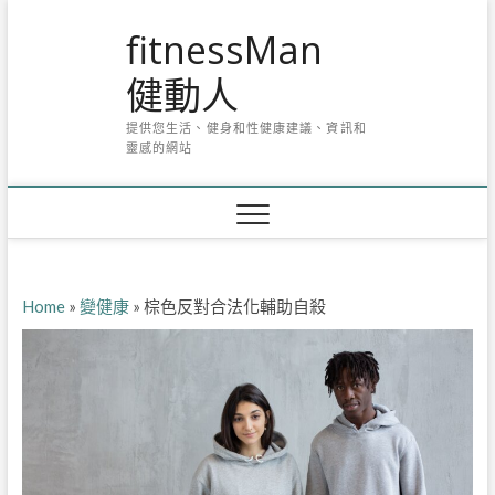
Skip
fitnessMan
to
content
健動人
提供您生活、健身和性健康建議、資訊和
靈感的網站
Home
»
變健康
»
棕色反對合法化輔助自殺