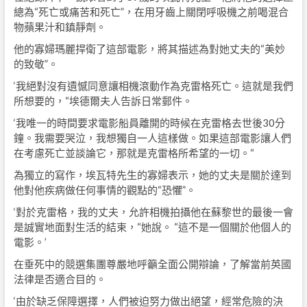
總為“死亡或痛苦和死亡”，在用牙齒上關閉呼吸機之前喝混合
物蘋果汁和鎮靜劑。
他的寡婦瑪麗捍衛了這部電影，將其描述為對她丈夫的“美妙
的致敬”。
‘我絕對沒有遺憾同意讓相機滾動作為克雷格死亡。這就是我們
所想要的，“埃德爾夫人告訴日常郵件。
‘我唯一的時間要求電影船員離開的時候在克雷格去世後30分
鐘。我需要哭泣，我想獨自一人這樣做。如果這部電影讓人們
在考慮死亡並談論它，那就是克雷格所希望的一切。“
為獨立的寫作，埃瓦特先生的寡婦表示，她的丈夫是關於達到
他對他疾病做任何事情的觀點的“恐懼”。
‘對於克雷格，我的丈夫，允許相機拍攝他在蘇黎世的最後一會
是誠實地面對生活的結束，“她說。 “這不是一個關於他個人的
電影。’
在垂死中的競選集團尊嚴地呼籲全面公開辯論，了解當前英國
法律是否適合目的。
‘由於缺乏保障選擇，人們被迫努力做出絕望，經常危險的決