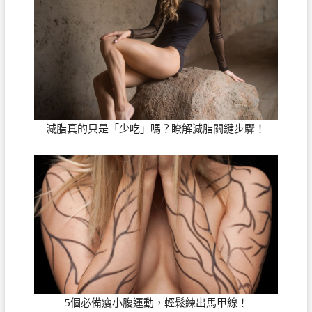
減脂真的只是「少吃」嗎？瞭解減脂關鍵步驟！
5個必備瘦小腹運動，輕鬆練出馬甲線！