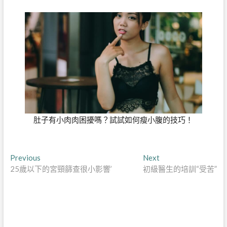
肚子有小肉肉困擾嗎？試試如何瘦小腹的技巧！
文
Previous
Next
Previous
Next
post:
post:
25歲以下的宮頸篩查很小影響’
初級醫生的培訓“受苦”
章
導
覽