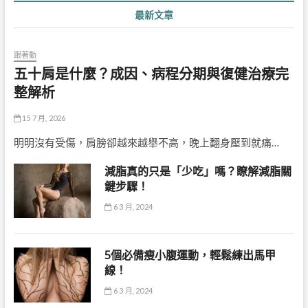
最新文章
跟著動
五十肩是什麼？成因、病程分期與復健治療完
整解析
15 7 月, 2026
明明沒有受傷，肩膀卻越來越舉不高，晚上翻身壓到就痛…
減脂真的只是「少吃」嗎？瞭解減脂關
鍵步驟！
6 3 月, 2024
5個必備瘦小腹運動，輕鬆練出馬甲
線！
6 3 月, 2024