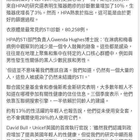
來自HPA的研究還表明生殖器皰疹的診斷數量增加了10％，生
殖器疣增長了3％。然而，HPA熱衷於指出，這可能是由於更
好的篩選過程。
衣原體是最常見的STI診斷，80,258例。
HPA的STI部門負責人Gwenda Hughes博士說：’在淋病和梅毒
病例中觀察到的減少是一個令人鼓舞的跡象。這些都是感染，
往往是在地理上聚集和集中在特定的人口核心群體中，例如與
男性發生性關係的黑人少數民族和男性。
‘但這並不意味著我們應該自滿。我們知道，仍然有一個大量的
人，這些人被感染了仍然未結識的STI。’
聯合國兒童基金會和泰倫斯希金斯研究表明，大多數年輕人不
知道在哪裡參加有關性健康的信任信息。三個季度表示，他們
依靠互聯網搜索引擎，一半依賴於同齡人的建議。
約有13％的性活躍的年輕人也報告說，他們從未使用安全套，
也不會偶爾使用28％的人使用它們。
David Bull，Unicef英國的首席執行官說：’雖然我們認識到政
府增加了提高英國年輕人的性健康，但從我們的研究中顯而易