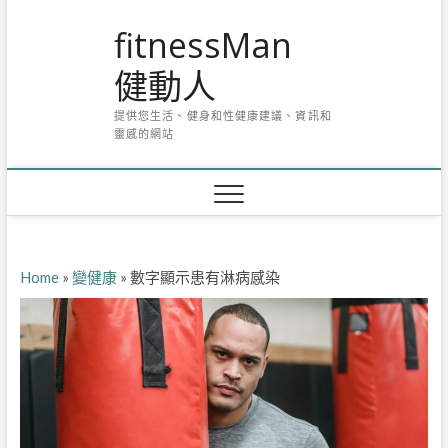
Skip
fitnessMan
to
content
健動人
提供您生活、健身和性健康建議、資訊和
靈感的網站
Home
»
變健康
»
數字顯示患有淋病感染