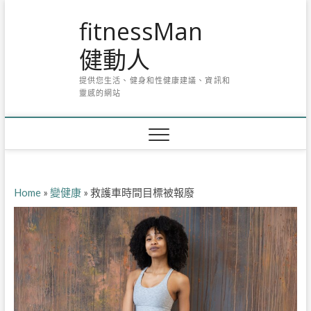
Skip
fitnessMan
to
content
健動人
提供您生活、健身和性健康建議、資訊和
靈感的網站
Home
»
變健康
»
救護車時間目標被報廢