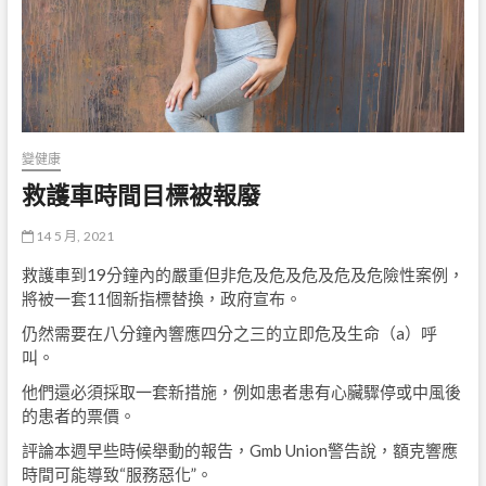
變健康
救護車時間目標被報廢
14 5 月, 2021
救護車到19分鐘內的嚴重但非危及危及危及危及危險性案例，
將被一套11個新指標替換，政府宣布。
仍然需要在八分鐘內響應四分之三的立即危及生命（a）呼
叫。
他們還必須採取一套新措施，例如患者患有心臟驟停或中風後
的患者的票價。
評論本週早些時候舉動的報告，Gmb Union警告說，額克響應
時間可能導致“服務惡化”。