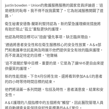
justin bowden，Union的救護服務服務的國家官員評論道：’這
是絕對的恥辱。我不得不說我震驚了。它為削減服務開闢了道
路。’
衛生秘書安德魯·蘭斯利堅持認為，新的緊急護理績效措施將
有助於阻止“孤立”重點更快的護理。
他認為時間目標可以“扭曲”優先事項，缺乏臨床理由。
‘通過將患者安全性和在衛生服務核心的安全性放置，A＆e部
門和救護車信託能夠及時展示他們提供安全有效的臨床護理，
而不是滿足特定的目標，“他聲稱
‘這不是關於擊中目標 – 重要的是，它是為了讓NHS更自由來提
供優質的護理。’
新的性能措施 – 下次4月份將生效 – 還將看到參加A＆E的患者
的四小時等待時間目標的結束。
他們將涵蓋一系列問題，包括及時性，患者滿意度，結果和安
全性。
A＆E護理的八個指標中的五個將有“觸發”，因此醫院管理人員
將自動調查未能保持良好性能標準的A＆E單位。