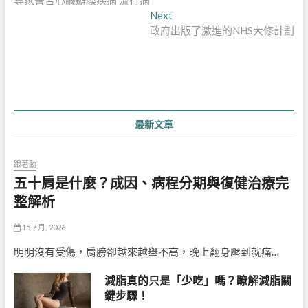
專家警告心臟瓣膜疾病’流行病’
章
Next
Next
導
post:
政府出版了激進的NHS大修計劃
覽
最新文章
跟著動
五十肩是什麼？成因、病程分期與復健治療完
整解析
15 7 月, 2026
明明沒有受傷，肩膀卻越來越舉不高，晚上翻身壓到就痛…
減脂真的只是「少吃」嗎？瞭解減脂關
鍵步驟！