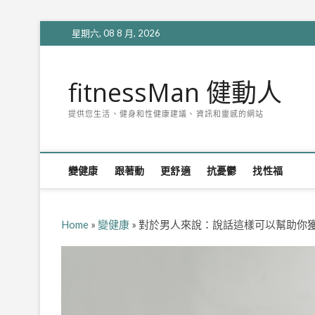
Skip
星期六, 08 8 月, 2026
to
content
fitnessMan 健動人
提供您生活、健身和性健康建議、資訊和靈感的網站
變健康
跟著動
更舒適
抗憂鬱
找性福
Home
»
變健康
»
對於男人來說：說話這樣可以幫助你