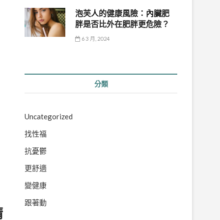
泡芙人的健康風險：內臟肥
胖是否比外在肥胖更危險？
6 3 月, 2024
分類
Uncategorized
找性福
抗憂鬱
更舒適
變健康
跟著動
睛