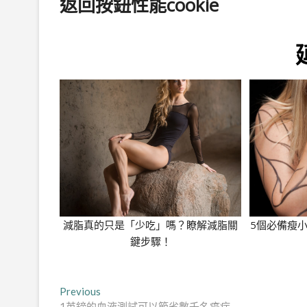
返回按鈕性能cookie
減脂真的只是「少吃」嗎？瞭解減脂關
5個必備瘦
鍵步驟！
文
Previous
Previous
post:
1英鎊的血液測試可以節省數千名癌症