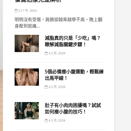
15 7 月, 2026
明明沒有受傷，肩膀卻越來越舉不高，晚上翻
身壓到就痛…
減脂真的只是「少吃」嗎？
瞭解減脂關鍵步驟！
6 3 月, 2024
5個必備瘦小腹運動，輕鬆練
出馬甲線！
6 3 月, 2024
肚子有小肉肉困擾嗎？試試
如何瘦小腹的技巧！
6 3 月, 2024