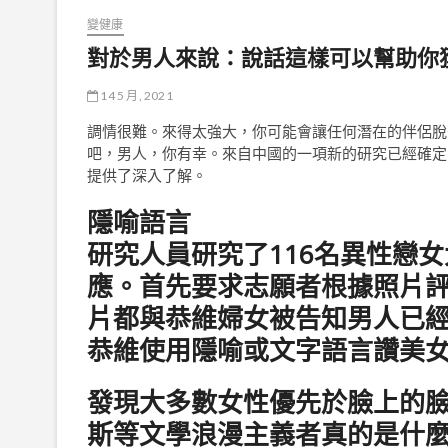
變健康
對於男人來說：說話這樣可以幫助你
14 5 月, 2021
調情很難。來得太強大，你可能會讓任何潛在的伴侶脫
吧，男人，你有幸。來自中國的一項新的研究已經確定
提供了深入了解。
隱喻語言
研究人員研究了116名異性戀
應。首先要求志願者根據照片評
片都與恭維婦女被告知男人已
恭維使用隱喻或文字語言讚美
發現大多數女性優先於臉上的
斯等文學浪漫主義者真的是什麼