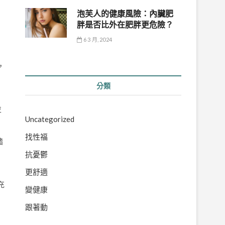
泡芙人的健康風險：內臟肥
胖是否比外在肥胖更危險？
6 3 月, 2024
，
分類
並
Uncategorized
找性福
牆
抗憂鬱
更舒適
充
變健康
跟著動