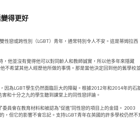
活變得更好
雙性戀或跨性別（LGBT）青年，通常特別令人不安。這是蒂姆拉西
的學生時，他並沒有覺得他可以對同齡人和教師誠實，所以他多年來隱藏
– 他不希望其他人經歷他所做的事情。那是當他決定回到他的舊學校
為LGBT學生仍然面臨巨大的障礙。根據2012年和2014年的石
半危害和十分之九的學生聽到課堂上的同性戀評論。
了委員會在教育材料和被認為“促進”同性戀的項目上的金錢。 2003
在的，但它的影響不會忘記。支持LGBT青年在英國的許多學校仍然不