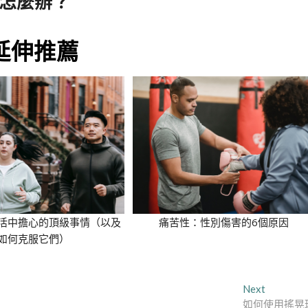
話怎麼辦？
延伸推薦
活中擔心的頂級事情（以及
痛苦性：性別傷害的6個原因
如何克服它們）
Next
Next
post:
如何使用搖晃