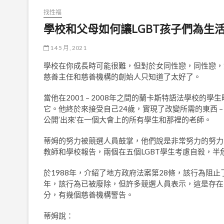
找性福
學校和父母如何讓LGBT孩子們為生
14 5 月, 2021
學校在你成長時可能很難，但對於女同性戀，同性戀，
慈善主任和慈善機構的創始人只知道了太好了。
當他在2001 – 2008年之間的蘭卡斯特語法學校
它。他終於來接受自己24歲，實現了改變所需的東西 
公開’出來’在一個大會上的所有學生和那裡的老師。
蒂姆的努力被競選人員鼓掌，他們說是非常努力的努力，因
教師和學校報告，兩個在五個LGBT學生考慮自殺，
於1988年，介紹了地方政府法案第28條，該行為阻止
年，該行為已被廢除​​，但許多競選人員表示，這是存
分，有幾個慈善機構警告。
蒂姆說：