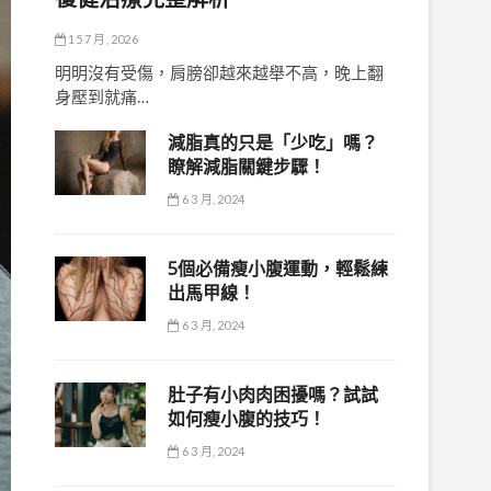
15 7 月, 2026
明明沒有受傷，肩膀卻越來越舉不高，晚上翻
身壓到就痛…
減脂真的只是「少吃」嗎？
瞭解減脂關鍵步驟！
6 3 月, 2024
5個必備瘦小腹運動，輕鬆練
出馬甲線！
6 3 月, 2024
肚子有小肉肉困擾嗎？試試
如何瘦小腹的技巧！
6 3 月, 2024