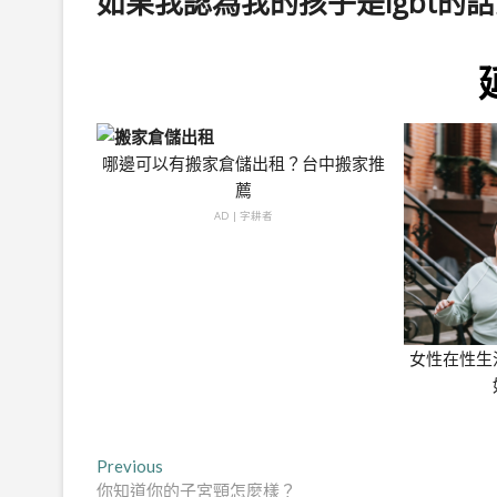
如果我認為我的孩子是lgbt的
哪邊可以有搬家倉儲出租？台中搬家推
薦
AD | 字耕者
女性在性生
文
Previous
Previous
post:
你知道你的子宮頸怎麼樣？