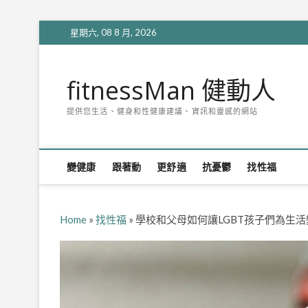
Skip
星期六, 08 8 月, 2026
to
content
fitnessMan 健動人
提供您生活、健身和性健康建議、資訊和靈感的網站
變健康
跟著動
更舒適
抗憂鬱
找性福
Home
»
找性福
»
學校和父母如何讓LGBT孩子們為生