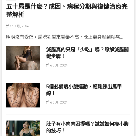
五十肩是什麼？成因、病程分期與復健治療完
整解析
15 7 月, 2026
明明沒有受傷，肩膀卻越來越舉不高，晚上翻身壓到就痛…
減脂真的只是「少吃」嗎？瞭解減脂關
鍵步驟！
6 3 月, 2024
5個必備瘦小腹運動，輕鬆練出馬甲
線！
6 3 月, 2024
肚子有小肉肉困擾嗎？試試如何瘦小腹
的技巧！