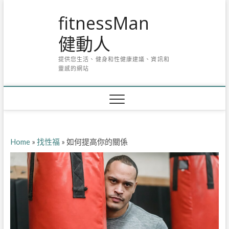
Skip
fitnessMan
to
content
健動人
提供您生活、健身和性健康建議、資訊和
靈感的網站
Home
»
找性福
»
如何提高你的關係