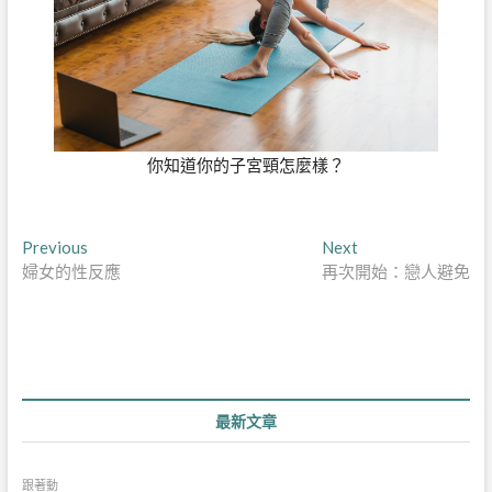
你知道你的子宮頸怎麼樣？
文
Previous
Next
Previous
Next
post:
post:
婦女的性反應
再次開始：戀人避免
章
導
覽
最新文章
跟著動