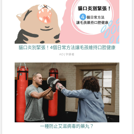
貓口炎別緊張！4個日常方法讓毛孩維持口腔健康
AD | 字耕者
一種防止艾滋病毒的藥丸？