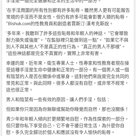
手淫是一個完全健康和正常的生活中的一部分。
‘在手淫周圍的所有性別都有許多恥辱。雖然男人更有可能報告
常規的手淫而不是女性，但仍有許多可能會影響人類的恥辱，
“Bishuk.com的性教育員和創造者賈斯汀·漢考克斯說。
‘多年來，我聽到了許多這些恥辱和年輕人的神話。 “它會導致
耐力損失或強度”。 “在監獄裡只能做到這一點”。 “如果它不與
別人不與其他人”不是真正的性行為。 “真正的男人不那樣”。
“這些神話都是完全不真實的，實際上非常有害。
幸運的是，近年來，衛生專業人士，性專家和性教育者現在接
受這種手淫是生命中健康和正常的一部分。有一個男人或一個
有陰莖的人是否在關係中或單身，這對他們來說是完全共同的
常見和正常。與此同時，很多人都沒有自慰，或非常不經常，
這也很正常。
男人和陰莖有一些有效的原因 – 讓人們手淫，包括：
但如果你只是因為你無聊或幫助你睡覺而自然，那也沒關係！
青少年和年輕人傾向於更頻繁地自慰，作為性探索的一部分，
但只要你私下享受自己，它不會干擾日常生活，為什麼你自
慰，多久完全歸功於個人和應該沒有令人愉快的恥辱。