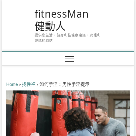
Skip
fitnessMan
to
content
健動人
提供您生活、健身和性健康建議、資訊和
靈感的網站
Home
»
找性福
»
如何手淫：男性手淫提示