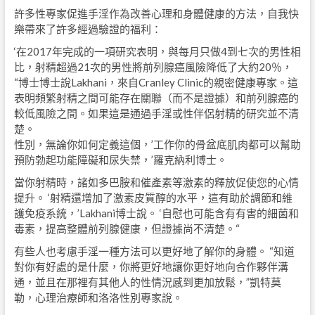
許多性專家促進手淫作為改善心理和身體健康的方法，自我快
樂帶來了許多經過驗證的福利：
‘在2017年完成的一項研究表明，與每月只做4到七次的男性相
比，射精超過21次的男性將前列腺癌風險降低了大約20％，
“博士博士說Lakhani，來自Cranley Clinic的親密健康專家。這
表明頻繁射精之間可能存在關聯（而不是證據）和前列腺癌的
較低風險之間。如果這是通過手淫或性伴侶射精的研究並不清
楚。
性別，無論你如何定義這個，’工作你的骨盆底肌肉都可以幫助
預防勃起功能障礙和尿失禁，’羅克納利博士。
當你射精時，諸如多巴胺和催產素等激素的釋放促使您的心情
提升。 ‘射精還增加了激素皮質醇的水平，這有助於調節和維
護免疫系統，’Lakhani博士說。 ‘自慰也可能含有有害的細菌和
毒素，提高整體前列腺健康，但證據尚不清楚。“
有些人也考慮手淫一種方法可以更好地了解你的身體。 “知道
對你有好處的是什麼，你將更好地讓你更好地向合作夥伴溝
通，並且在那裡有其他人的性情況感到更加放鬆，”凱特莫
勒，心理治療師和洛洛性別專家說。