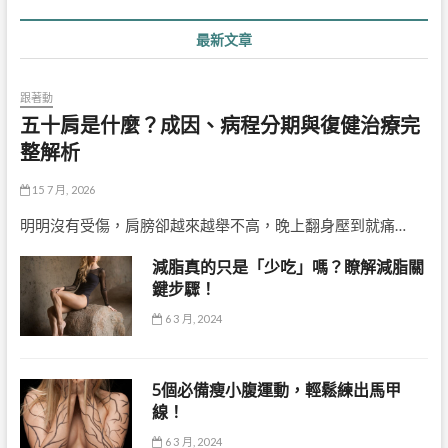
最新文章
跟著動
五十肩是什麼？成因、病程分期與復健治療完
整解析
15 7 月, 2026
明明沒有受傷，肩膀卻越來越舉不高，晚上翻身壓到就痛…
減脂真的只是「少吃」嗎？瞭解減脂關
鍵步驟！
6 3 月, 2024
5個必備瘦小腹運動，輕鬆練出馬甲
線！
6 3 月, 2024