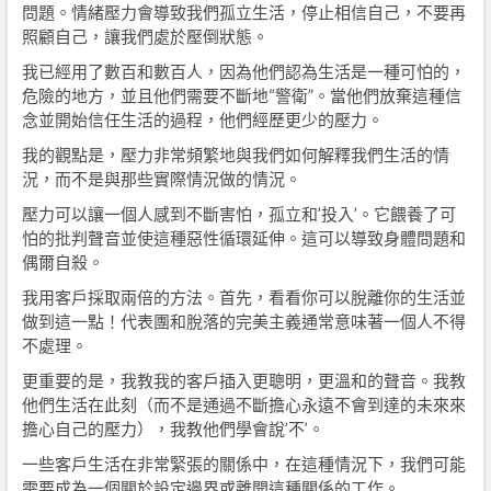
問題。情緒壓力會導致我們孤立生活，停止相信自己，不要再
照顧自己，讓我們處於壓倒狀態。
我已經用了數百和數百人，因為他們認為生活是一種可怕的，
危險的地方，並且他們需要不斷地“警衛”。當他們放棄這種信
念並開始信任生活的過程，他們經歷更少的壓力。
我的觀點是，壓力非常頻繁地與我們如何解釋我們生活的情
況，而不是與那些實際情況做的情況。
壓力可以讓一個人感到不斷害怕，孤立和’投入’。它餵養了可
怕的批判聲音並使這種惡性循環延伸。這可以導致身體問題和
偶爾自殺。
我用客戶採取兩倍的方法。首先，看看你可以脫離你的生活並
做到這一點！代表團和脫落的完美主義通常意味著一個人不得
不處理。
更重要的是，我教我的客戶插入更聰明，更溫和的聲音。我教
他們生活在此刻（而不是通過不斷擔心永遠不會到達的未來來
擔心自己的壓力），我教他們學會說’不’。
一些客戶生活在非常緊張的關係中，在這種情況下，我們可能
需要成為一個關於設定邊界或離開這種關係的工作。