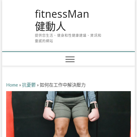
Skip
fitnessMan
to
content
健動人
提供您生活、健身和性健康建議、資訊和
靈感的網站
Home
»
抗憂鬱
»
如何在工作中解決壓力