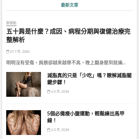
最新文章
跟著動
五十肩是什麼？成因、病程分期與復健治療完
整解析
15 7 月, 2026
明明沒有受傷，肩膀卻越來越舉不高，晚上翻身壓到就痛…
減脂真的只是「少吃」嗎？瞭解減脂關
鍵步驟！
6 3 月, 2024
5個必備瘦小腹運動，輕鬆練出馬甲
線！
6 3 月, 2024