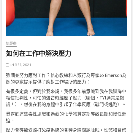
抗憂鬱
如何在工作中解決壓力
14 5 月, 2021
強調並努力應對工作？信心教練和人類行為專家Jo Emerson為
她的專家提示提供了應對工作場所的壓力：
有很多定義，但對於我來說，我很多年前意識到我在我腦海中
相信批判性，可怕的聲音時經歷了壓力（哪個，FYI通常是撒
謊！），然後在我的身體中引起了化學反應（戰鬥或逃跑）。
暴露於這些毒性思想和過載的化學物質定期導致長期和慢性脅
迫。
壓力會導致受毆打免疫系統的各種身體問題睡眠，性慾和食慾