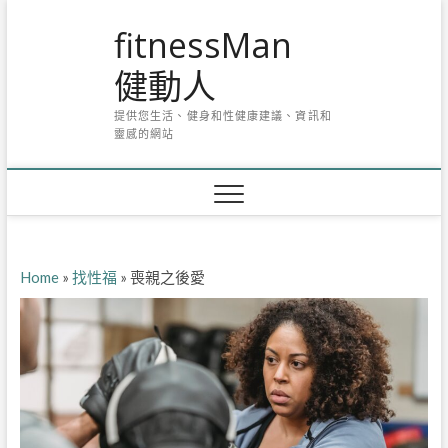
Skip
fitnessMan
to
content
健動人
提供您生活、健身和性健康建議、資訊和
靈感的網站
Home
»
找性福
»
喪親之後愛