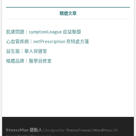
植體品牌｜醫學自修室
fitnessMan 健動人
| Designed by:
Theme Freesia
|
WordPress
| ©
Copyright All right reserved