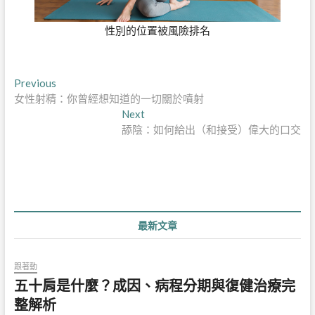
導
post:
舔陰：如何給出（和接受）偉大的口交
覽
最新文章
跟著動
五十肩是什麼？成因、病程分期與復健治療完
整解析
15 7 月, 2026
明明沒有受傷，肩膀卻越來越舉不高，晚上翻身壓到就痛…
減脂真的只是「少吃」嗎？瞭解減脂關
鍵步驟！
6 3 月, 2024