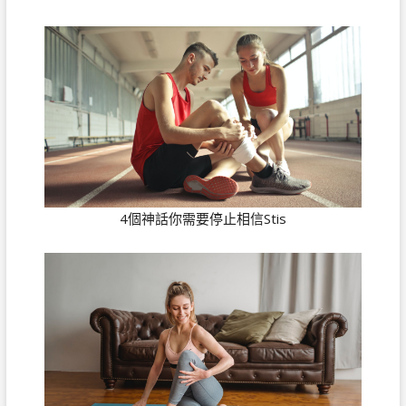
4個神話你需要停止相信Stis
性別的位置被風險排名
文
Previous
Previous
post:
女性射精：你曾經想知道的一切關於噴射
章
Next
Next