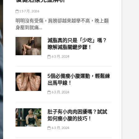
15 7 月, 2026
明明沒有受傷，肩膀卻越來越舉不高，晚上翻
身壓到就痛…
減脂真的只是「少吃」嗎？
瞭解減脂關鍵步驟！
6 3 月, 2024
5個必備瘦小腹運動，輕鬆練
出馬甲線！
6 3 月, 2024
肚子有小肉肉困擾嗎？試試
如何瘦小腹的技巧！
6 3 月, 2024