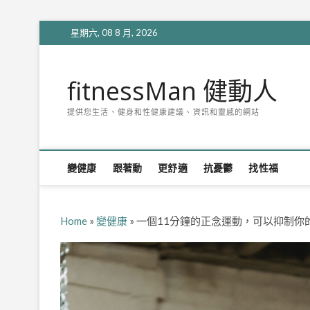
Skip
星期六, 08 8 月, 2026
to
content
fitnessMan 健動人
提供您生活、健身和性健康建議、資訊和靈感的網站
變健康
跟著動
更舒適
抗憂鬱
找性福
Home
»
變健康
»
一個11分鐘的正念運動，可以抑制你