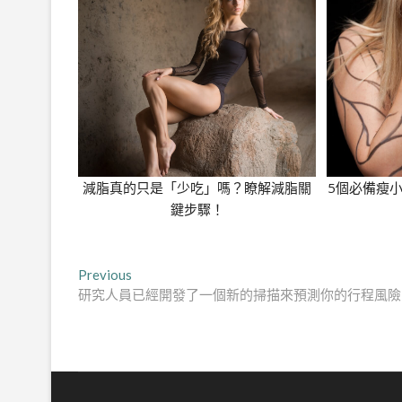
減脂真的只是「少吃」嗎？瞭解減脂關
5個必備瘦
鍵步驟！
文
Previous
Previous
post:
研究人員已經開發了一個新的掃描來預測你的行程風險
章
導
覽