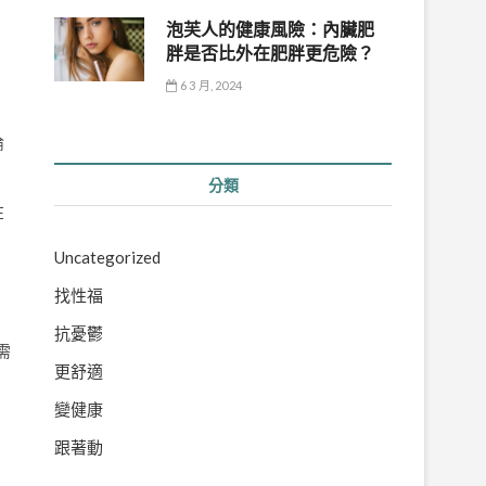
泡芙人的健康風險：內臟肥
胖是否比外在肥胖更危險？
6 3 月, 2024
倫
分類
在
Uncategorized
找性福
抗憂鬱
需
更舒適
變健康
跟著動