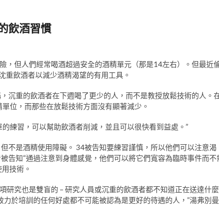
的飲酒習慣
險，但人們經常喝酒超過安全的酒精單元（那是14左右）。但最近
為沈重飲酒者以減少酒精渴望的有用工具。
稱，沉重的飲酒者在下週喝了更少的人，而不是教授放鬆技術的人。
酒精單位，而那些在放鬆技術方面沒有顯著減少。
單，簡單的練習，可以幫助飲酒者削減，並且可以很快看到益處。”
但不是酒精使用障礙。 34被告知要練習謹慎，所以他們可以注意渴
者被告知“通過注意到身體感覺，他們可以將它們寬容為臨時事件而不
使用技術。
項研究也是雙盲的 – 研究人員或沉重的飲酒者都不知道正在送達什麼
保致力於培訓的任何好處都不可能被認為是更好的待遇的人，”湯弗別曼