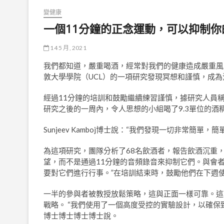
變健康
一個11分鐘的正念運動，可以抑制你
14 5 月, 2021
我們都知道，嚴重喝酒，經常對我們的健康造成嚴重風
敦大學學院（UCL）的一項研究發現冥想和謹慎，成
經過11分鐘的培訓和鼓勵繼續練習謹慎，據研究人員
研究之後的一周內，令人思想的小組喝了9.3單位的
Sunjeev Kamboj博士說：“我們發現一切非常簡
為這項研究，團隊分析了68名飲酒者，報告飲酒沉重，
望，而不是通過11分鐘的音頻錄音來抑制它們。與會
要對它們進行行事。”在培訓結束時，鼓勵他們在下週
一半的參與者被教授放鬆策略，這與正面一樣可靠。這
戰略。 “我們使用了一個高度受控的實驗設計，以確
博士博士博士博士說。