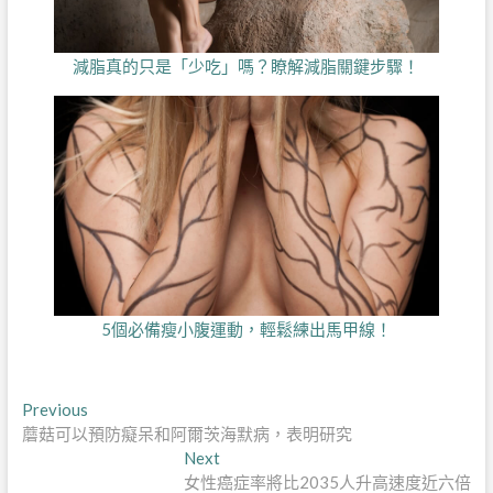
減脂真的只是「少吃」嗎？瞭解減脂關鍵步驟！
5個必備瘦小腹運動，輕鬆練出馬甲線！
文
Previous
Previous
post:
蘑菇可以預防癡呆和阿爾茨海默病，表明研究
章
Next
Next
導
post:
女性癌症率將比2035人升高速度近六倍