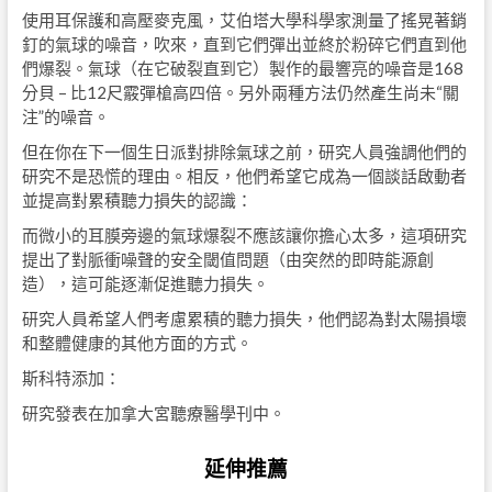
使用耳保護和高壓麥克風，艾伯塔大學科學家測量了搖晃著銷
釘的氣球的噪音，吹來，直到它們彈出並終於粉碎它們直到他
們爆裂。氣球（在它破裂直到它）製作的最響亮的噪音是168
分貝 – 比12尺霰彈槍高四倍。另外兩種方法仍然產生尚未“關
注”的噪音。
但在你在下一個生日派對排除氣球之前，研究人員強調他們的
研究不是恐慌的理由。相反，他們希望它成為一個談話啟動者
並提高對累積聽力損失的認識：
而微小的耳膜旁邊的氣球爆裂不應該讓你擔心太多，這項研究
提出了對脈衝噪聲的安全閾值問題（由突然的即時能源創
造），這可能逐漸促進聽力損失。
研究人員希望人們考慮累積的聽力損失，他們認為對太陽損壞
和整體健康的其他方面的方式。
斯科特添加：
研究發表在加拿大宮聽療醫學刊中。
延伸推薦