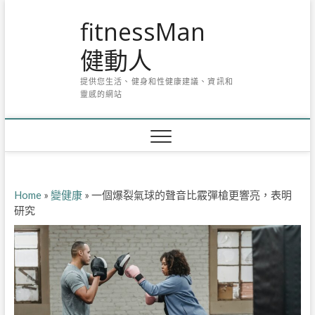
Skip
fitnessMan
to
content
健動人
提供您生活、健身和性健康建議、資訊和
靈感的網站
Home
»
變健康
»
一個爆裂氣球的聲音比霰彈槍更響亮，表明
研究