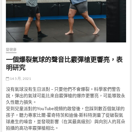
變健康
一個爆裂氣球的聲音比霰彈槍更響亮，表
明研究
14 5 月, 2021
沒有氣球沒有生日派對 – 只要他們不會爆裂。科學家們警告
說，彈出的氣球可能比來自霰彈槍的爆炸更響亮，可能導致永
久性聽力損失。
受到兒童派對的YouTube視頻的啟發後，您踩到數百個氣球的
孩子，聽力專家比爾·霍奇特茨和迪倫·斯科特測量了從破裂氣
球產生的噪音，並發現影響（在其最高級別）與向別人的耳朵
拍攝的高功率霰彈槍相比。